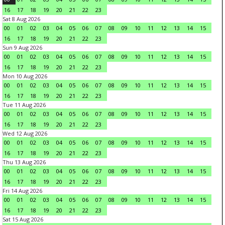
16
17
18
19
20
21
22
23
Sat 8 Aug 2026
00
01
02
03
04
05
06
07
08
09
10
11
12
13
14
15
16
17
18
19
20
21
22
23
Sun 9 Aug 2026
00
01
02
03
04
05
06
07
08
09
10
11
12
13
14
15
16
17
18
19
20
21
22
23
Mon 10 Aug 2026
00
01
02
03
04
05
06
07
08
09
10
11
12
13
14
15
16
17
18
19
20
21
22
23
Tue 11 Aug 2026
00
01
02
03
04
05
06
07
08
09
10
11
12
13
14
15
16
17
18
19
20
21
22
23
Wed 12 Aug 2026
00
01
02
03
04
05
06
07
08
09
10
11
12
13
14
15
16
17
18
19
20
21
22
23
Thu 13 Aug 2026
00
01
02
03
04
05
06
07
08
09
10
11
12
13
14
15
16
17
18
19
20
21
22
23
Fri 14 Aug 2026
00
01
02
03
04
05
06
07
08
09
10
11
12
13
14
15
16
17
18
19
20
21
22
23
Sat 15 Aug 2026