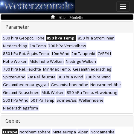
Toggle
naviga
Alle Modelle
Parameter
500 hPa Geopot. Höhe
850 hPa Temp.
850 hPa Stromlinien
Niederschlag
2m Temp
700 hPa Vertikalbew
850 hPa Pot. Äquiv. Temp
10m Wind
2m Taupunkt
CAPE/LI
Hohe Wolken
Mittelhohe Wolken
Niedrige Wolken
700 hPa Rel. Feuchte
Min/Max Temp.
Gesamtniederschlag
Spitzenwind
2m Rel. feuchte
300 hPa Wind
200 hPa Wind
Gesamtbedeckungsgrad
Gesamtschneehöhe
Neuschneehöhe
Gesamt-Neuschnee
Mittl. Wolken
850 hPa Temp. Abweichung
500 hPa Wind
50 hPa Temp
Schnee/Eis
Wellenhoehe
Niederschlagsform
Gebiet
Europa
Nordhemisphäre
Mitteleuropa
Alpen
Nordamerika