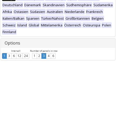
Deutschland
Dänemark
Skandinavien
Südhemisphäre
Südamerika
Afrika
Ostasien
Südasien
Australien
Niederlande
Frankreich
Italien/Balkan
Spanien
Türkei/Nahost
Großbritannien
Belgien
Schweiz
Island
Global
Mittelamerika
Österreich
Osteuropa
Polen
Finnland
Options
Intervall
Number of panels in row
1
3
6
12
24
1
2
3
4
6