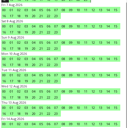
Fri 7 Aug 2026
00
01
02
03
04
05
06
07
08
09
10
11
12
13
14
15
16
17
18
19
20
21
22
23
Sat 8 Aug 2026
00
01
02
03
04
05
06
07
08
09
10
11
12
13
14
15
16
17
18
19
20
21
22
23
Sun 9 Aug 2026
00
01
02
03
04
05
06
07
08
09
10
11
12
13
14
15
16
17
18
19
20
21
22
23
Mon 10 Aug 2026
00
01
02
03
04
05
06
07
08
09
10
11
12
13
14
15
16
17
18
19
20
21
22
23
Tue 11 Aug 2026
00
01
02
03
04
05
06
07
08
09
10
11
12
13
14
15
16
17
18
19
20
21
22
23
Wed 12 Aug 2026
00
01
02
03
04
05
06
07
08
09
10
11
12
13
14
15
16
17
18
19
20
21
22
23
Thu 13 Aug 2026
00
01
02
03
04
05
06
07
08
09
10
11
12
13
14
15
16
17
18
19
20
21
22
23
Fri 14 Aug 2026
00
01
02
03
04
05
06
07
08
09
10
11
12
13
14
15