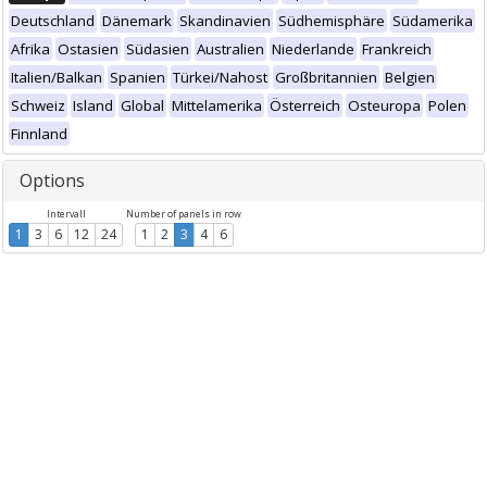
Deutschland
Dänemark
Skandinavien
Südhemisphäre
Südamerika
Afrika
Ostasien
Südasien
Australien
Niederlande
Frankreich
Italien/Balkan
Spanien
Türkei/Nahost
Großbritannien
Belgien
Schweiz
Island
Global
Mittelamerika
Österreich
Osteuropa
Polen
Finnland
Options
Intervall
Number of panels in row
1
3
6
12
24
1
2
3
4
6