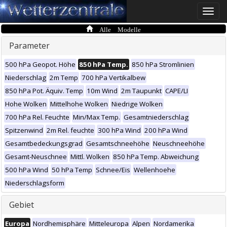
Toggle
naviga
Alle Modelle
Parameter
500 hPa Geopot. Höhe
850 hPa Temp.
850 hPa Stromlinien
Niederschlag
2m Temp
700 hPa Vertikalbew
850 hPa Pot. Äquiv. Temp
10m Wind
2m Taupunkt
CAPE/LI
Hohe Wolken
Mittelhohe Wolken
Niedrige Wolken
700 hPa Rel. Feuchte
Min/Max Temp.
Gesamtniederschlag
Spitzenwind
2m Rel. feuchte
300 hPa Wind
200 hPa Wind
Gesamtbedeckungsgrad
Gesamtschneehöhe
Neuschneehöhe
Gesamt-Neuschnee
Mittl. Wolken
850 hPa Temp. Abweichung
500 hPa Wind
50 hPa Temp
Schnee/Eis
Wellenhoehe
Niederschlagsform
Gebiet
Europa
Nordhemisphäre
Mitteleuropa
Alpen
Nordamerika