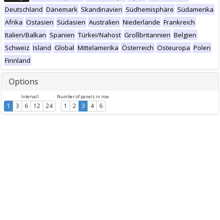
Deutschland
Dänemark
Skandinavien
Südhemisphäre
Südamerika
Afrika
Ostasien
Südasien
Australien
Niederlande
Frankreich
Italien/Balkan
Spanien
Türkei/Nahost
Großbritannien
Belgien
Schweiz
Island
Global
Mittelamerika
Österreich
Osteuropa
Polen
Finnland
Options
Intervall
Number of panels in row
1
3
6
12
24
1
2
3
4
6