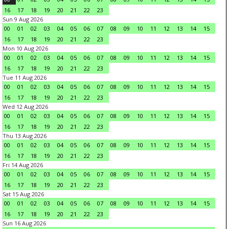
16
17
18
19
20
21
22
23
Sun 9 Aug 2026
00
01
02
03
04
05
06
07
08
09
10
11
12
13
14
15
16
17
18
19
20
21
22
23
Mon 10 Aug 2026
00
01
02
03
04
05
06
07
08
09
10
11
12
13
14
15
16
17
18
19
20
21
22
23
Tue 11 Aug 2026
00
01
02
03
04
05
06
07
08
09
10
11
12
13
14
15
16
17
18
19
20
21
22
23
Wed 12 Aug 2026
00
01
02
03
04
05
06
07
08
09
10
11
12
13
14
15
16
17
18
19
20
21
22
23
Thu 13 Aug 2026
00
01
02
03
04
05
06
07
08
09
10
11
12
13
14
15
16
17
18
19
20
21
22
23
Fri 14 Aug 2026
00
01
02
03
04
05
06
07
08
09
10
11
12
13
14
15
16
17
18
19
20
21
22
23
Sat 15 Aug 2026
00
01
02
03
04
05
06
07
08
09
10
11
12
13
14
15
16
17
18
19
20
21
22
23
Sun 16 Aug 2026