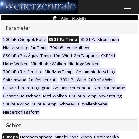
Toggle
naviga
Alle Modelle
Parameter
500 hPa Geopot. Höhe
850 hPa Temp.
850 hPa Stromlinien
Niederschlag
2m Temp
700 hPa Vertikalbew
850 hPa Pot. Äquiv. Temp
10m Wind
2m Taupunkt
CAPE/LI
Hohe Wolken
Mittelhohe Wolken
Niedrige Wolken
700 hPa Rel. Feuchte
Min/Max Temp.
Gesamtniederschlag
Spitzenwind
2m Rel. feuchte
300 hPa Wind
200 hPa Wind
Gesamtbedeckungsgrad
Gesamtschneehöhe
Neuschneehöhe
Gesamt-Neuschnee
Mittl. Wolken
850 hPa Temp. Abweichung
500 hPa Wind
50 hPa Temp
Schnee/Eis
Wellenhoehe
Niederschlagsform
Gebiet
Europa
Nordhemisphäre
Mitteleuropa
Alpen
Nordamerika