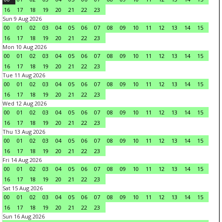
16
17
18
19
20
21
22
23
Sun 9 Aug 2026
00
01
02
03
04
05
06
07
08
09
10
11
12
13
14
15
16
17
18
19
20
21
22
23
Mon 10 Aug 2026
00
01
02
03
04
05
06
07
08
09
10
11
12
13
14
15
16
17
18
19
20
21
22
23
Tue 11 Aug 2026
00
01
02
03
04
05
06
07
08
09
10
11
12
13
14
15
16
17
18
19
20
21
22
23
Wed 12 Aug 2026
00
01
02
03
04
05
06
07
08
09
10
11
12
13
14
15
16
17
18
19
20
21
22
23
Thu 13 Aug 2026
00
01
02
03
04
05
06
07
08
09
10
11
12
13
14
15
16
17
18
19
20
21
22
23
Fri 14 Aug 2026
00
01
02
03
04
05
06
07
08
09
10
11
12
13
14
15
16
17
18
19
20
21
22
23
Sat 15 Aug 2026
00
01
02
03
04
05
06
07
08
09
10
11
12
13
14
15
16
17
18
19
20
21
22
23
Sun 16 Aug 2026