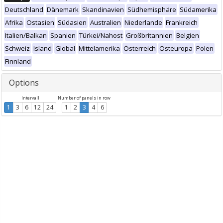
Deutschland
Dänemark
Skandinavien
Südhemisphäre
Südamerika
Afrika
Ostasien
Südasien
Australien
Niederlande
Frankreich
Italien/Balkan
Spanien
Türkei/Nahost
Großbritannien
Belgien
Schweiz
Island
Global
Mittelamerika
Österreich
Osteuropa
Polen
Finnland
Options
Intervall
Number of panels in row
1
3
6
12
24
1
2
3
4
6