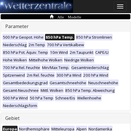
Toggle
naviga
Alle Modelle
Parameter
500 hPa Geopot. Höhe
850 hPa Temp.
850 hPa Stromlinien
Niederschlag
2m Temp
700 hPa Vertikalbew
850 hPa Pot. Äquiv. Temp
10m Wind
2m Taupunkt
CAPE/LI
Hohe Wolken
Mittelhohe Wolken
Niedrige Wolken
700 hPa Rel. Feuchte
Min/Max Temp.
Gesamtniederschlag
Spitzenwind
2m Rel. feuchte
300 hPa Wind
200 hPa Wind
Gesamtbedeckungsgrad
Gesamtschneehöhe
Neuschneehöhe
Gesamt-Neuschnee
Mittl. Wolken
850 hPa Temp. Abweichung
500 hPa Wind
50 hPa Temp
Schnee/Eis
Wellenhoehe
Niederschlagsform
Gebiet
Europa
Nordhemisphäre
Mitteleuropa
Alpen
Nordamerika