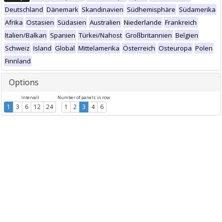
Deutschland
Dänemark
Skandinavien
Südhemisphäre
Südamerika
Afrika
Ostasien
Südasien
Australien
Niederlande
Frankreich
Italien/Balkan
Spanien
Türkei/Nahost
Großbritannien
Belgien
Schweiz
Island
Global
Mittelamerika
Österreich
Osteuropa
Polen
Finnland
Options
Intervall
Number of panels in row
1
3
6
12
24
1
2
3
4
6