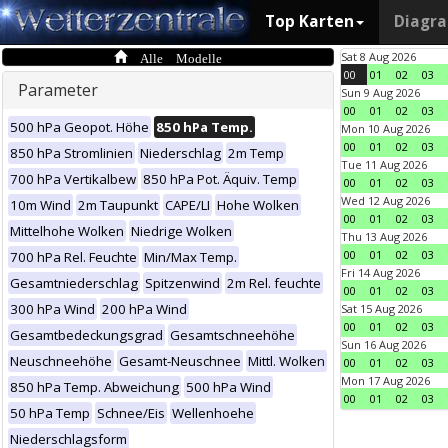
Top Karten
Diagr
Alle Modelle
Sat 8 Aug 2026
00
01
02
03
Parameter
Sun 9 Aug 2026
00
01
02
03
500 hPa Geopot. Höhe
850 hPa Temp.
Mon 10 Aug 2026
00
01
02
03
850 hPa Stromlinien
Niederschlag
2m Temp
Tue 11 Aug 2026
700 hPa Vertikalbew
850 hPa Pot. Äquiv. Temp
00
01
02
03
Wed 12 Aug 2026
10m Wind
2m Taupunkt
CAPE/LI
Hohe Wolken
00
01
02
03
Mittelhohe Wolken
Niedrige Wolken
Thu 13 Aug 2026
00
01
02
03
700 hPa Rel. Feuchte
Min/Max Temp.
Fri 14 Aug 2026
Gesamtniederschlag
Spitzenwind
2m Rel. feuchte
00
01
02
03
300 hPa Wind
200 hPa Wind
Sat 15 Aug 2026
00
01
02
03
Gesamtbedeckungsgrad
Gesamtschneehöhe
Sun 16 Aug 2026
Neuschneehöhe
Gesamt-Neuschnee
Mittl. Wolken
00
01
02
03
Mon 17 Aug 2026
850 hPa Temp. Abweichung
500 hPa Wind
00
01
02
03
50 hPa Temp
Schnee/Eis
Wellenhoehe
Niederschlagsform