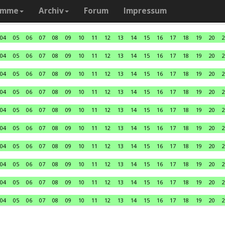
amme
Archiv
Forum
Impressum
04
05
06
07
08
09
10
11
12
13
14
15
16
17
18
19
20
2
04
05
06
07
08
09
10
11
12
13
14
15
16
17
18
19
20
2
04
05
06
07
08
09
10
11
12
13
14
15
16
17
18
19
20
2
04
05
06
07
08
09
10
11
12
13
14
15
16
17
18
19
20
2
04
05
06
07
08
09
10
11
12
13
14
15
16
17
18
19
20
2
04
05
06
07
08
09
10
11
12
13
14
15
16
17
18
19
20
2
04
05
06
07
08
09
10
11
12
13
14
15
16
17
18
19
20
2
04
05
06
07
08
09
10
11
12
13
14
15
16
17
18
19
20
2
04
05
06
07
08
09
10
11
12
13
14
15
16
17
18
19
20
2
04
05
06
07
08
09
10
11
12
13
14
15
16
17
18
19
20
2