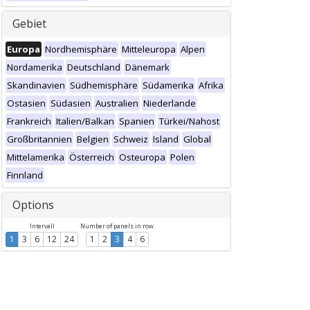
Gebiet
Europa
Nordhemisphäre
Mitteleuropa
Alpen
Nordamerika
Deutschland
Dänemark
Skandinavien
Südhemisphäre
Südamerika
Afrika
Ostasien
Südasien
Australien
Niederlande
Frankreich
Italien/Balkan
Spanien
Türkei/Nahost
Großbritannien
Belgien
Schweiz
Island
Global
Mittelamerika
Österreich
Osteuropa
Polen
Finnland
Options
Intervall
Number of panels in row
1
3
6
12
24
1
2
3
4
6