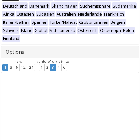
Deutschland
Dänemark
Skandinavien
Südhemisphäre
Südamerika
Afrika
Ostasien
Südasien
Australien
Niederlande
Frankreich
Italien/Balkan
Spanien
Türkei/Nahost
Großbritannien
Belgien
Schweiz
Island
Global
Mittelamerika
Österreich
Osteuropa
Polen
Finnland
Options
Intervall
Number of panels in row
1
3
6
12
24
1
2
3
4
6