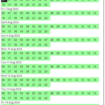
16
17
18
19
20
21
22
23
Fri 7 Aug 2026
00
01
02
03
04
05
06
07
08
09
10
11
12
13
14
15
16
17
18
19
20
21
22
23
Sat 8 Aug 2026
00
01
02
03
04
05
06
07
08
09
10
11
12
13
14
15
16
17
18
19
20
21
22
23
Sun 9 Aug 2026
00
01
02
03
04
05
06
07
08
09
10
11
12
13
14
15
16
17
18
19
20
21
22
23
Mon 10 Aug 2026
00
01
02
03
04
05
06
07
08
09
10
11
12
13
14
15
16
17
18
19
20
21
22
23
Tue 11 Aug 2026
00
01
02
03
04
05
06
07
08
09
10
11
12
13
14
15
16
17
18
19
20
21
22
23
Wed 12 Aug 2026
00
01
02
03
04
05
06
07
08
09
10
11
12
13
14
15
16
17
18
19
20
21
22
23
Thu 13 Aug 2026
00
01
02
03
04
05
06
07
08
09
10
11
12
13
14
15
16
17
18
19
20
21
22
23
Fri 14 Aug 2026