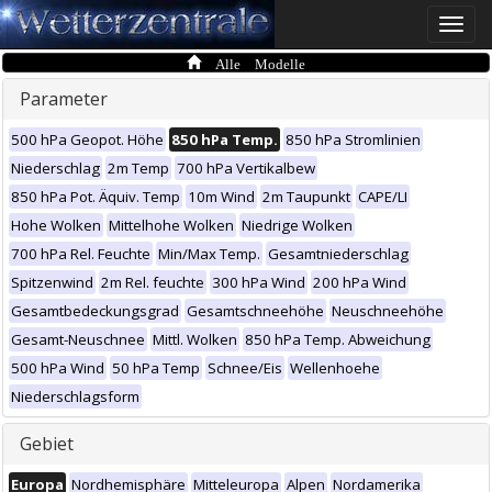
Toggle
naviga
Alle Modelle
Parameter
500 hPa Geopot. Höhe
850 hPa Temp.
850 hPa Stromlinien
Niederschlag
2m Temp
700 hPa Vertikalbew
850 hPa Pot. Äquiv. Temp
10m Wind
2m Taupunkt
CAPE/LI
Hohe Wolken
Mittelhohe Wolken
Niedrige Wolken
700 hPa Rel. Feuchte
Min/Max Temp.
Gesamtniederschlag
Spitzenwind
2m Rel. feuchte
300 hPa Wind
200 hPa Wind
Gesamtbedeckungsgrad
Gesamtschneehöhe
Neuschneehöhe
Gesamt-Neuschnee
Mittl. Wolken
850 hPa Temp. Abweichung
500 hPa Wind
50 hPa Temp
Schnee/Eis
Wellenhoehe
Niederschlagsform
Gebiet
Europa
Nordhemisphäre
Mitteleuropa
Alpen
Nordamerika