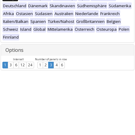
Deutschland
Dänemark
Skandinavien
Südhemisphäre
Südamerika
Afrika
Ostasien
Südasien
Australien
Niederlande
Frankreich
Italien/Balkan
Spanien
Türkei/Nahost
Großbritannien
Belgien
Schweiz
Island
Global
Mittelamerika
Österreich
Osteuropa
Polen
Finnland
Options
Intervall
Number of panels in row
1
3
6
12
24
1
2
3
4
6