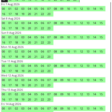
Fri 7 Aug 2026
00
01
02
03
04
05
06
07
08
09
10
11
12
13
14
15
16
17
18
19
20
21
22
23
Sat 8 Aug 2026
00
01
02
03
04
05
06
07
08
09
10
11
12
13
14
15
16
17
18
19
20
21
22
23
Sun 9 Aug 2026
00
01
02
03
04
05
06
07
08
09
10
11
12
13
14
15
16
17
18
19
20
21
22
23
Mon 10 Aug 2026
00
01
02
03
04
05
06
07
08
09
10
11
12
13
14
15
16
17
18
19
20
21
22
23
Tue 11 Aug 2026
00
01
02
03
04
05
06
07
08
09
10
11
12
13
14
15
16
17
18
19
20
21
22
23
Wed 12 Aug 2026
00
01
02
03
04
05
06
07
08
09
10
11
12
13
14
15
16
17
18
19
20
21
22
23
Thu 13 Aug 2026
00
01
02
03
04
05
06
07
08
09
10
11
12
13
14
15
16
17
18
19
20
21
22
23
Fri 14 Aug 2026
00
01
02
03
04
05
06
07
08
09
10
11
12
13
14
15