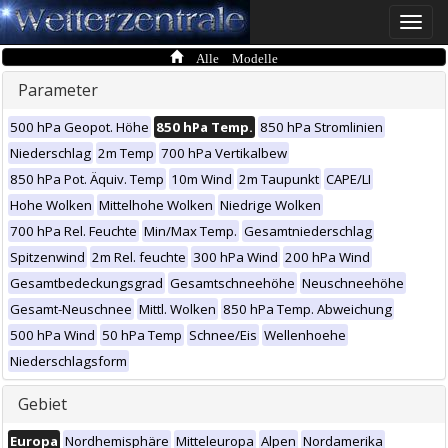
Toggle
naviga
Alle Modelle
Parameter
500 hPa Geopot. Höhe
850 hPa Temp.
850 hPa Stromlinien
Niederschlag
2m Temp
700 hPa Vertikalbew
850 hPa Pot. Äquiv. Temp
10m Wind
2m Taupunkt
CAPE/LI
Hohe Wolken
Mittelhohe Wolken
Niedrige Wolken
700 hPa Rel. Feuchte
Min/Max Temp.
Gesamtniederschlag
Spitzenwind
2m Rel. feuchte
300 hPa Wind
200 hPa Wind
Gesamtbedeckungsgrad
Gesamtschneehöhe
Neuschneehöhe
Gesamt-Neuschnee
Mittl. Wolken
850 hPa Temp. Abweichung
500 hPa Wind
50 hPa Temp
Schnee/Eis
Wellenhoehe
Niederschlagsform
Gebiet
Europa
Nordhemisphäre
Mitteleuropa
Alpen
Nordamerika