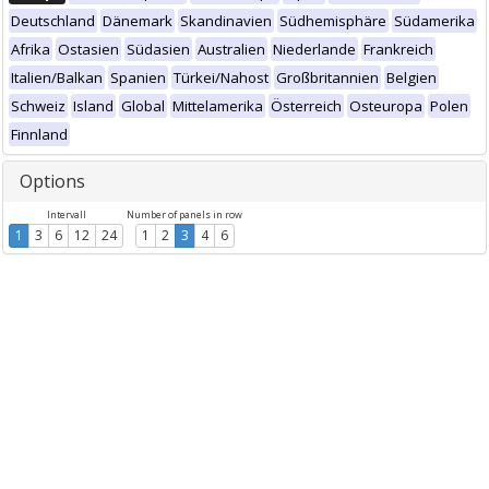
Deutschland
Dänemark
Skandinavien
Südhemisphäre
Südamerika
Afrika
Ostasien
Südasien
Australien
Niederlande
Frankreich
Italien/Balkan
Spanien
Türkei/Nahost
Großbritannien
Belgien
Schweiz
Island
Global
Mittelamerika
Österreich
Osteuropa
Polen
Finnland
Options
Intervall
Number of panels in row
1
3
6
12
24
1
2
3
4
6