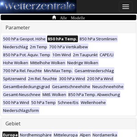
Toggle
naviga
Alle Modelle
Parameter
500 hPa Geopot. Höhe
850 hPa Temp.
850 hPa Stromlinien
Niederschlag
2m Temp
700 hPa Vertikalbew
850 hPa Pot. Äquiv. Temp
10m Wind
2m Taupunkt
CAPE/LI
Hohe Wolken
Mittelhohe Wolken
Niedrige Wolken
700 hPa Rel. Feuchte
Min/Max Temp.
Gesamtniederschlag
Spitzenwind
2m Rel. feuchte
300 hPa Wind
200 hPa Wind
Gesamtbedeckungsgrad
Gesamtschneehöhe
Neuschneehöhe
Gesamt-Neuschnee
Mittl. Wolken
850 hPa Temp. Abweichung
500 hPa Wind
50 hPa Temp
Schnee/Eis
Wellenhoehe
Niederschlagsform
Gebiet
Europa
Nordhemisphäre
Mitteleuropa
Alpen
Nordamerika