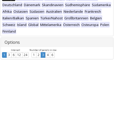
Deutschland
Dänemark
Skandinavien
Südhemisphäre
Südamerika
Afrika
Ostasien
Südasien
Australien
Niederlande
Frankreich
Italien/Balkan
Spanien
Türkei/Nahost
Großbritannien
Belgien
Schweiz
Island
Global
Mittelamerika
Österreich
Osteuropa
Polen
Finnland
Options
Intervall
Number of panels in row
1
3
6
12
24
1
2
3
4
6