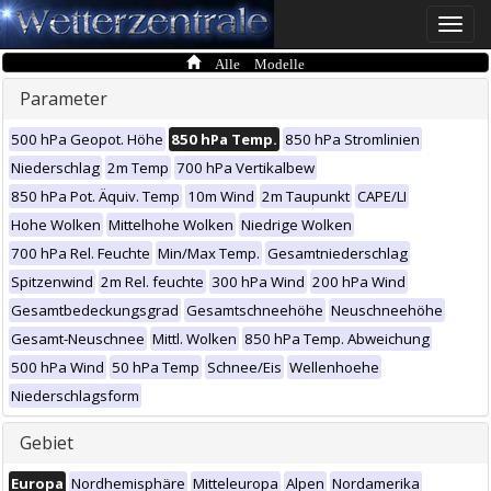
Toggle
naviga
Alle Modelle
Parameter
500 hPa Geopot. Höhe
850 hPa Temp.
850 hPa Stromlinien
Niederschlag
2m Temp
700 hPa Vertikalbew
850 hPa Pot. Äquiv. Temp
10m Wind
2m Taupunkt
CAPE/LI
Hohe Wolken
Mittelhohe Wolken
Niedrige Wolken
700 hPa Rel. Feuchte
Min/Max Temp.
Gesamtniederschlag
Spitzenwind
2m Rel. feuchte
300 hPa Wind
200 hPa Wind
Gesamtbedeckungsgrad
Gesamtschneehöhe
Neuschneehöhe
Gesamt-Neuschnee
Mittl. Wolken
850 hPa Temp. Abweichung
500 hPa Wind
50 hPa Temp
Schnee/Eis
Wellenhoehe
Niederschlagsform
Gebiet
Europa
Nordhemisphäre
Mitteleuropa
Alpen
Nordamerika