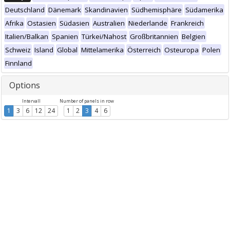
Deutschland
Dänemark
Skandinavien
Südhemisphäre
Südamerika
Afrika
Ostasien
Südasien
Australien
Niederlande
Frankreich
Italien/Balkan
Spanien
Türkei/Nahost
Großbritannien
Belgien
Schweiz
Island
Global
Mittelamerika
Österreich
Osteuropa
Polen
Finnland
Options
Intervall
Number of panels in row
1
3
6
12
24
1
2
3
4
6