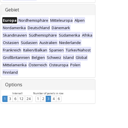
Gebiet
Europa
Nordhemisphäre
Mitteleuropa
Alpen
Nordamerika
Deutschland
Dänemark
Skandinavien
Südhemisphäre
Südamerika
Afrika
Ostasien
Südasien
Australien
Niederlande
Frankreich
Italien/Balkan
Spanien
Türkei/Nahost
Großbritannien
Belgien
Schweiz
Island
Global
Mittelamerika
Österreich
Osteuropa
Polen
Finnland
Options
Intervall
Number of panels in row
1
3
6
12
24
1
2
3
4
6