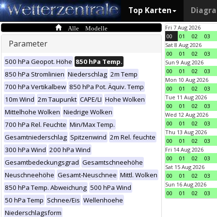
Top Karten
Diagr
Alle Modelle
Fri 7 Aug 2026
00
01
02
03
Parameter
Sat 8 Aug 2026
00
01
02
03
500 hPa Geopot. Höhe
850 hPa Temp.
Sun 9 Aug 2026
00
01
02
03
850 hPa Stromlinien
Niederschlag
2m Temp
Mon 10 Aug 2026
700 hPa Vertikalbew
850 hPa Pot. Äquiv. Temp
00
01
02
03
Tue 11 Aug 2026
10m Wind
2m Taupunkt
CAPE/LI
Hohe Wolken
00
01
02
03
Mittelhohe Wolken
Niedrige Wolken
Wed 12 Aug 2026
00
01
02
03
700 hPa Rel. Feuchte
Min/Max Temp.
Thu 13 Aug 2026
Gesamtniederschlag
Spitzenwind
2m Rel. feuchte
00
01
02
03
300 hPa Wind
200 hPa Wind
Fri 14 Aug 2026
00
01
02
03
Gesamtbedeckungsgrad
Gesamtschneehöhe
Sat 15 Aug 2026
Neuschneehöhe
Gesamt-Neuschnee
Mittl. Wolken
00
01
02
03
Sun 16 Aug 2026
850 hPa Temp. Abweichung
500 hPa Wind
00
01
02
03
50 hPa Temp
Schnee/Eis
Wellenhoehe
Niederschlagsform