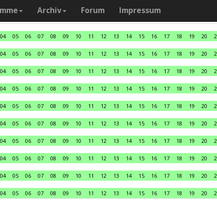
amme
Archiv
Forum
Impressum
04
05
06
07
08
09
10
11
12
13
14
15
16
17
18
19
20
2
04
05
06
07
08
09
10
11
12
13
14
15
16
17
18
19
20
2
04
05
06
07
08
09
10
11
12
13
14
15
16
17
18
19
20
2
04
05
06
07
08
09
10
11
12
13
14
15
16
17
18
19
20
2
04
05
06
07
08
09
10
11
12
13
14
15
16
17
18
19
20
2
04
05
06
07
08
09
10
11
12
13
14
15
16
17
18
19
20
2
04
05
06
07
08
09
10
11
12
13
14
15
16
17
18
19
20
2
04
05
06
07
08
09
10
11
12
13
14
15
16
17
18
19
20
2
04
05
06
07
08
09
10
11
12
13
14
15
16
17
18
19
20
2
04
05
06
07
08
09
10
11
12
13
14
15
16
17
18
19
20
2