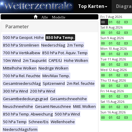
Top Karten
Diagr
Alle Modelle
Fri 7 Aug 2026
00
01
02
03
Parameter
Sat 8 Aug 2026
00
01
02
03
500 hPa Geopot. Höhe
850 hPa Temp.
Sun 9 Aug 2026
00
01
02
03
850 hPa Stromlinien
Niederschlag
2m Temp
Mon 10 Aug 2026
700 hPa Vertikalbew
850 hPa Pot. Äquiv. Temp
00
01
02
03
Tue 11 Aug 2026
10m Wind
2m Taupunkt
CAPE/LI
Hohe Wolken
00
01
02
03
Mittelhohe Wolken
Niedrige Wolken
Wed 12 Aug 2026
00
01
02
03
700 hPa Rel. Feuchte
Min/Max Temp.
Thu 13 Aug 2026
Gesamtniederschlag
Spitzenwind
2m Rel. feuchte
00
01
02
03
300 hPa Wind
200 hPa Wind
Fri 14 Aug 2026
00
01
02
03
Gesamtbedeckungsgrad
Gesamtschneehöhe
Sat 15 Aug 2026
Neuschneehöhe
Gesamt-Neuschnee
Mittl. Wolken
00
01
02
03
Sun 16 Aug 2026
850 hPa Temp. Abweichung
500 hPa Wind
00
01
02
03
50 hPa Temp
Schnee/Eis
Wellenhoehe
Niederschlagsform