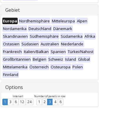
Gebiet
Europa
Nordhemisphäre
Mitteleuropa
Alpen
Nordamerika
Deutschland
Dänemark
Skandinavien
Südhemisphäre
Südamerika
Afrika
Ostasien
Südasien
Australien
Niederlande
Frankreich
Italien/Balkan
Spanien
Türkei/Nahost
Großbritannien
Belgien
Schweiz
Island
Global
Mittelamerika
Österreich
Osteuropa
Polen
Finnland
Options
Intervall
Number of panels in row
1
3
6
12
24
1
2
3
4
6