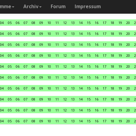
amme
Archiv
Forum
Impressum
04
05
06
07
08
09
10
11
12
13
14
15
16
17
18
19
20
2
04
05
06
07
08
09
10
11
12
13
14
15
16
17
18
19
20
2
04
05
06
07
08
09
10
11
12
13
14
15
16
17
18
19
20
2
04
05
06
07
08
09
10
11
12
13
14
15
16
17
18
19
20
2
04
05
06
07
08
09
10
11
12
13
14
15
16
17
18
19
20
2
04
05
06
07
08
09
10
11
12
13
14
15
16
17
18
19
20
2
04
05
06
07
08
09
10
11
12
13
14
15
16
17
18
19
20
2
04
05
06
07
08
09
10
11
12
13
14
15
16
17
18
19
20
2
04
05
06
07
08
09
10
11
12
13
14
15
16
17
18
19
20
2
04
05
06
07
08
09
10
11
12
13
14
15
16
17
18
19
20
2