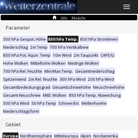
Toggle
naviga
Alle Modelle
Parameter
500 hPa Geopot. Höhe
850 hPa Temp.
850 hPa Stromlinien
Niederschlag
2m Temp
700 hPa Vertikalbew
850 hPa Pot. Äquiv. Temp
10m Wind
2m Taupunkt
CAPE/LI
Hohe Wolken
Mittelhohe Wolken
Niedrige Wolken
700 hPa Rel. Feuchte
Min/Max Temp.
Gesamtniederschlag
Spitzenwind
2m Rel. feuchte
300 hPa Wind
200 hPa Wind
Gesamtbedeckungsgrad
Gesamtschneehöhe
Neuschneehöhe
Gesamt-Neuschnee
Mittl. Wolken
850 hPa Temp. Abweichung
500 hPa Wind
50 hPa Temp
Schnee/Eis
Wellenhoehe
Niederschlagsform
Gebiet
Europa
Nordhemisphäre
Mitteleuropa
Alpen
Nordamerika