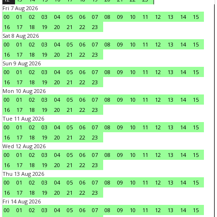
Fri 7 Aug 2026
00
01
02
03
04
05
06
07
08
09
10
11
12
13
14
15
16
17
18
19
20
21
22
23
Sat 8 Aug 2026
00
01
02
03
04
05
06
07
08
09
10
11
12
13
14
15
16
17
18
19
20
21
22
23
Sun 9 Aug 2026
00
01
02
03
04
05
06
07
08
09
10
11
12
13
14
15
16
17
18
19
20
21
22
23
Mon 10 Aug 2026
00
01
02
03
04
05
06
07
08
09
10
11
12
13
14
15
16
17
18
19
20
21
22
23
Tue 11 Aug 2026
00
01
02
03
04
05
06
07
08
09
10
11
12
13
14
15
16
17
18
19
20
21
22
23
Wed 12 Aug 2026
00
01
02
03
04
05
06
07
08
09
10
11
12
13
14
15
16
17
18
19
20
21
22
23
Thu 13 Aug 2026
00
01
02
03
04
05
06
07
08
09
10
11
12
13
14
15
16
17
18
19
20
21
22
23
Fri 14 Aug 2026
00
01
02
03
04
05
06
07
08
09
10
11
12
13
14
15