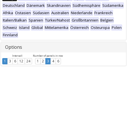
Deutschland
Dänemark
Skandinavien
Südhemisphäre
Südamerika
Afrika
Ostasien
Südasien
Australien
Niederlande
Frankreich
Italien/Balkan
Spanien
Türkei/Nahost
Großbritannien
Belgien
Schweiz
Island
Global
Mittelamerika
Österreich
Osteuropa
Polen
Finnland
Options
Intervall
Number of panels in row
1
3
6
12
24
1
2
3
4
6