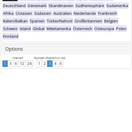
Deutschland
Dänemark
Skandinavien
Südhemisphäre
Südamerika
Afrika
Ostasien
Südasien
Australien
Niederlande
Frankreich
Italien/Balkan
Spanien
Türkei/Nahost
Großbritannien
Belgien
Schweiz
Island
Global
Mittelamerika
Österreich
Osteuropa
Polen
Finnland
Options
Intervall
Number of panels in row
1
3
6
12
24
1
2
3
4
6