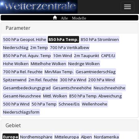
Toggle
naviga
Alle Modelle
Parameter
500 hPa Geopot. Höhe
850 hPa Temp.
850 hPa Stromlinien
Niederschlag
2m Temp
700 hPa Vertikalbew
850 hPa Pot. Äquiv. Temp
10m Wind
2m Taupunkt
CAPE/LI
Hohe Wolken
Mittelhohe Wolken
Niedrige Wolken
700 hPa Rel. Feuchte
Min/Max Temp.
Gesamtniederschlag
Spitzenwind
2m Rel. feuchte
300 hPa Wind
200 hPa Wind
Gesamtbedeckungsgrad
Gesamtschneehöhe
Neuschneehöhe
Gesamt-Neuschnee
Mittl. Wolken
850 hPa Temp. Abweichung
500 hPa Wind
50 hPa Temp
Schnee/Eis
Wellenhoehe
Niederschlagsform
Gebiet
Europa
Nordhemisphäre
Mitteleuropa
Alpen
Nordamerika