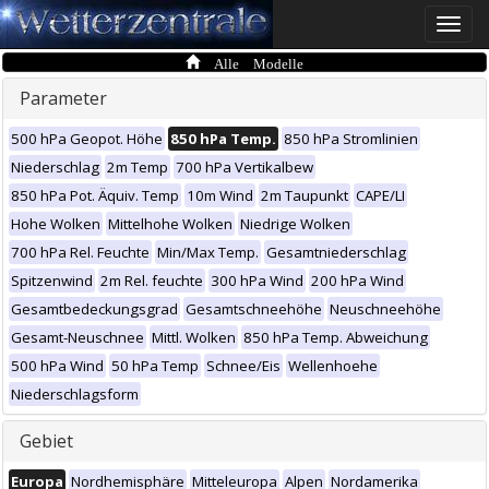
Toggle
naviga
Alle Modelle
Parameter
500 hPa Geopot. Höhe
850 hPa Temp.
850 hPa Stromlinien
Niederschlag
2m Temp
700 hPa Vertikalbew
850 hPa Pot. Äquiv. Temp
10m Wind
2m Taupunkt
CAPE/LI
Hohe Wolken
Mittelhohe Wolken
Niedrige Wolken
700 hPa Rel. Feuchte
Min/Max Temp.
Gesamtniederschlag
Spitzenwind
2m Rel. feuchte
300 hPa Wind
200 hPa Wind
Gesamtbedeckungsgrad
Gesamtschneehöhe
Neuschneehöhe
Gesamt-Neuschnee
Mittl. Wolken
850 hPa Temp. Abweichung
500 hPa Wind
50 hPa Temp
Schnee/Eis
Wellenhoehe
Niederschlagsform
Gebiet
Europa
Nordhemisphäre
Mitteleuropa
Alpen
Nordamerika