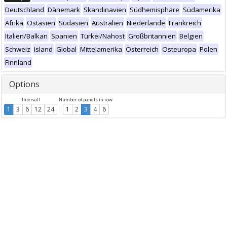
Deutschland
Dänemark
Skandinavien
Südhemisphäre
Südamerika
Afrika
Ostasien
Südasien
Australien
Niederlande
Frankreich
Italien/Balkan
Spanien
Türkei/Nahost
Großbritannien
Belgien
Schweiz
Island
Global
Mittelamerika
Österreich
Osteuropa
Polen
Finnland
Options
Intervall
Number of panels in row
1
3
6
12
24
1
2
3
4
6