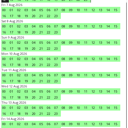
Fri 7 Aug 2026
00
01
02
03
04
05
06
07
08
09
10
11
12
13
14
15
16
17
18
19
20
21
22
23
Sat 8 Aug 2026
00
01
02
03
04
05
06
07
08
09
10
11
12
13
14
15
16
17
18
19
20
21
22
23
Sun 9 Aug 2026
00
01
02
03
04
05
06
07
08
09
10
11
12
13
14
15
16
17
18
19
20
21
22
23
Mon 10 Aug 2026
00
01
02
03
04
05
06
07
08
09
10
11
12
13
14
15
16
17
18
19
20
21
22
23
Tue 11 Aug 2026
00
01
02
03
04
05
06
07
08
09
10
11
12
13
14
15
16
17
18
19
20
21
22
23
Wed 12 Aug 2026
00
01
02
03
04
05
06
07
08
09
10
11
12
13
14
15
16
17
18
19
20
21
22
23
Thu 13 Aug 2026
00
01
02
03
04
05
06
07
08
09
10
11
12
13
14
15
16
17
18
19
20
21
22
23
Fri 14 Aug 2026
00
01
02
03
04
05
06
07
08
09
10
11
12
13
14
15