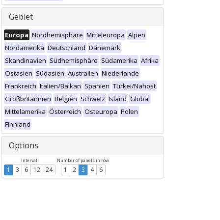
Gebiet
Europa
Nordhemisphäre
Mitteleuropa
Alpen
Nordamerika
Deutschland
Dänemark
Skandinavien
Südhemisphäre
Südamerika
Afrika
Ostasien
Südasien
Australien
Niederlande
Frankreich
Italien/Balkan
Spanien
Türkei/Nahost
Großbritannien
Belgien
Schweiz
Island
Global
Mittelamerika
Österreich
Osteuropa
Polen
Finnland
Options
Intervall
Number of panels in row
1
3
6
12
24
1
2
3
4
6