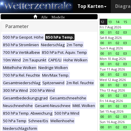
Top Karten
Diagr
Alle Modelle
12
13
14
15
Parameter
Fri 7 Aug 2026
00
01
02
03
500 hPa Geopot. Höhe
850 hPa Temp.
Sat 8 Aug 2026
00
01
02
03
850 hPa Stromlinien
Niederschlag
2m Temp
Sun 9 Aug 2026
700 hPa Vertikalbew
850 hPa Pot. Äquiv. Temp
00
01
02
03
Mon 10 Aug 2026
10m Wind
2m Taupunkt
CAPE/LI
Hohe Wolken
00
01
02
03
Mittelhohe Wolken
Niedrige Wolken
Tue 11 Aug 2026
00
01
02
03
700 hPa Rel. Feuchte
Min/Max Temp.
Wed 12 Aug 2026
Gesamtniederschlag
Spitzenwind
2m Rel. feuchte
00
01
02
03
300 hPa Wind
200 hPa Wind
Thu 13 Aug 2026
00
01
02
03
Gesamtbedeckungsgrad
Gesamtschneehöhe
Fri 14 Aug 2026
Neuschneehöhe
Gesamt-Neuschnee
Mittl. Wolken
00
01
02
03
Sat 15 Aug 2026
850 hPa Temp. Abweichung
500 hPa Wind
00
01
02
03
50 hPa Temp
Schnee/Eis
Wellenhoehe
Sun 16 Aug 2026
00
01
02
03
Niederschlagsform