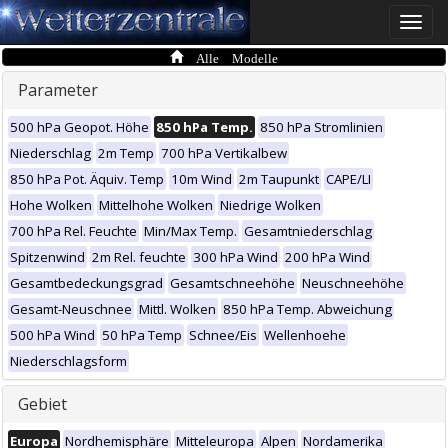
Toggle
naviga
Alle Modelle
Parameter
500 hPa Geopot. Höhe
850 hPa Temp.
850 hPa Stromlinien
Niederschlag
2m Temp
700 hPa Vertikalbew
850 hPa Pot. Äquiv. Temp
10m Wind
2m Taupunkt
CAPE/LI
Hohe Wolken
Mittelhohe Wolken
Niedrige Wolken
700 hPa Rel. Feuchte
Min/Max Temp.
Gesamtniederschlag
Spitzenwind
2m Rel. feuchte
300 hPa Wind
200 hPa Wind
Gesamtbedeckungsgrad
Gesamtschneehöhe
Neuschneehöhe
Gesamt-Neuschnee
Mittl. Wolken
850 hPa Temp. Abweichung
500 hPa Wind
50 hPa Temp
Schnee/Eis
Wellenhoehe
Niederschlagsform
Gebiet
Europa
Nordhemisphäre
Mitteleuropa
Alpen
Nordamerika