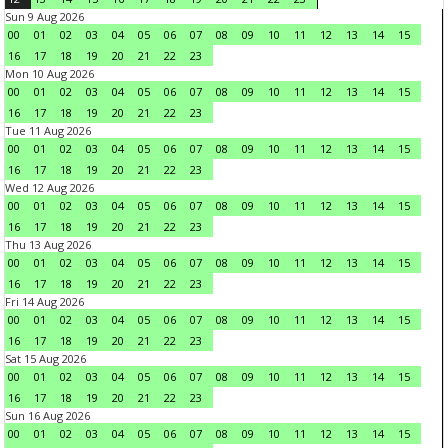
Sun 9 Aug 2026
00
01
02
03
04
05
06
07
08
09
10
11
12
13
14
15
16
17
18
19
20
21
22
23
Mon 10 Aug 2026
00
01
02
03
04
05
06
07
08
09
10
11
12
13
14
15
16
17
18
19
20
21
22
23
Tue 11 Aug 2026
00
01
02
03
04
05
06
07
08
09
10
11
12
13
14
15
16
17
18
19
20
21
22
23
Wed 12 Aug 2026
00
01
02
03
04
05
06
07
08
09
10
11
12
13
14
15
16
17
18
19
20
21
22
23
Thu 13 Aug 2026
00
01
02
03
04
05
06
07
08
09
10
11
12
13
14
15
16
17
18
19
20
21
22
23
Fri 14 Aug 2026
00
01
02
03
04
05
06
07
08
09
10
11
12
13
14
15
16
17
18
19
20
21
22
23
Sat 15 Aug 2026
00
01
02
03
04
05
06
07
08
09
10
11
12
13
14
15
16
17
18
19
20
21
22
23
Sun 16 Aug 2026
00
01
02
03
04
05
06
07
08
09
10
11
12
13
14
15