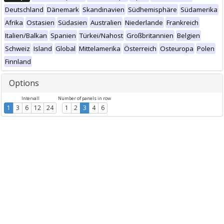
Deutschland
Dänemark
Skandinavien
Südhemisphäre
Südamerika
Afrika
Ostasien
Südasien
Australien
Niederlande
Frankreich
Italien/Balkan
Spanien
Türkei/Nahost
Großbritannien
Belgien
Schweiz
Island
Global
Mittelamerika
Österreich
Osteuropa
Polen
Finnland
Options
Intervall
Number of panels in row
1
3
6
12
24
1
2
3
4
6