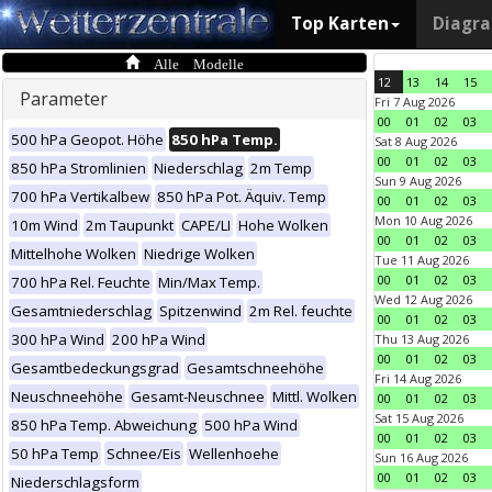
Top Karten
Diagr
Alle Modelle
12
13
14
15
Parameter
Fri 7 Aug 2026
00
01
02
03
500 hPa Geopot. Höhe
850 hPa Temp.
Sat 8 Aug 2026
00
01
02
03
850 hPa Stromlinien
Niederschlag
2m Temp
Sun 9 Aug 2026
700 hPa Vertikalbew
850 hPa Pot. Äquiv. Temp
00
01
02
03
Mon 10 Aug 2026
10m Wind
2m Taupunkt
CAPE/LI
Hohe Wolken
00
01
02
03
Mittelhohe Wolken
Niedrige Wolken
Tue 11 Aug 2026
00
01
02
03
700 hPa Rel. Feuchte
Min/Max Temp.
Wed 12 Aug 2026
Gesamtniederschlag
Spitzenwind
2m Rel. feuchte
00
01
02
03
300 hPa Wind
200 hPa Wind
Thu 13 Aug 2026
00
01
02
03
Gesamtbedeckungsgrad
Gesamtschneehöhe
Fri 14 Aug 2026
Neuschneehöhe
Gesamt-Neuschnee
Mittl. Wolken
00
01
02
03
Sat 15 Aug 2026
850 hPa Temp. Abweichung
500 hPa Wind
00
01
02
03
50 hPa Temp
Schnee/Eis
Wellenhoehe
Sun 16 Aug 2026
00
01
02
03
Niederschlagsform