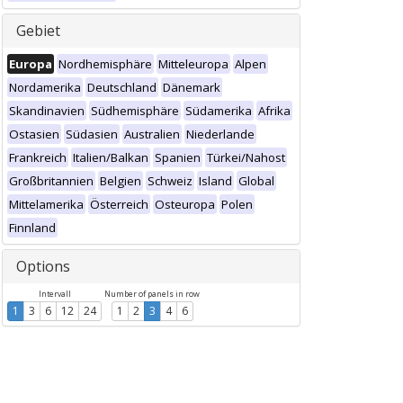
Gebiet
Europa
Nordhemisphäre
Mitteleuropa
Alpen
Nordamerika
Deutschland
Dänemark
Skandinavien
Südhemisphäre
Südamerika
Afrika
Ostasien
Südasien
Australien
Niederlande
Frankreich
Italien/Balkan
Spanien
Türkei/Nahost
Großbritannien
Belgien
Schweiz
Island
Global
Mittelamerika
Österreich
Osteuropa
Polen
Finnland
Options
Intervall
Number of panels in row
1
3
6
12
24
1
2
3
4
6