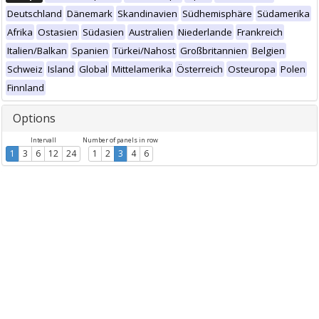
Deutschland
Dänemark
Skandinavien
Südhemisphäre
Südamerika
Afrika
Ostasien
Südasien
Australien
Niederlande
Frankreich
Italien/Balkan
Spanien
Türkei/Nahost
Großbritannien
Belgien
Schweiz
Island
Global
Mittelamerika
Österreich
Osteuropa
Polen
Finnland
Options
Intervall
Number of panels in row
1
3
6
12
24
1
2
3
4
6