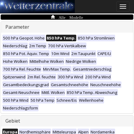
Toggle
naviga
Alle Modelle
Parameter
500 hPa Geopot. Höhe
850 hPa Temp.
850 hPa Stromlinien
Niederschlag
2m Temp
700 hPa Vertikalbew
850 hPa Pot. Äquiv. Temp
10m Wind
2m Taupunkt
CAPE/LI
Hohe Wolken
Mittelhohe Wolken
Niedrige Wolken
700 hPa Rel. Feuchte
Min/Max Temp.
Gesamtniederschlag
Spitzenwind
2m Rel. feuchte
300 hPa Wind
200 hPa Wind
Gesamtbedeckungsgrad
Gesamtschneehöhe
Neuschneehöhe
Gesamt-Neuschnee
Mittl. Wolken
850 hPa Temp. Abweichung
500 hPa Wind
50 hPa Temp
Schnee/Eis
Wellenhoehe
Niederschlagsform
Gebiet
Europa
Nordhemisphäre
Mitteleuropa
Alpen
Nordamerika