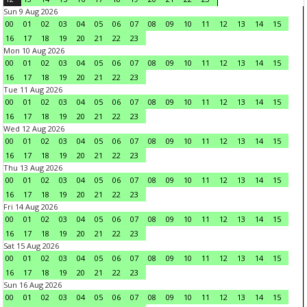
Sun 9 Aug 2026
00
01
02
03
04
05
06
07
08
09
10
11
12
13
14
15
16
17
18
19
20
21
22
23
Mon 10 Aug 2026
00
01
02
03
04
05
06
07
08
09
10
11
12
13
14
15
16
17
18
19
20
21
22
23
Tue 11 Aug 2026
00
01
02
03
04
05
06
07
08
09
10
11
12
13
14
15
16
17
18
19
20
21
22
23
Wed 12 Aug 2026
00
01
02
03
04
05
06
07
08
09
10
11
12
13
14
15
16
17
18
19
20
21
22
23
Thu 13 Aug 2026
00
01
02
03
04
05
06
07
08
09
10
11
12
13
14
15
16
17
18
19
20
21
22
23
Fri 14 Aug 2026
00
01
02
03
04
05
06
07
08
09
10
11
12
13
14
15
16
17
18
19
20
21
22
23
Sat 15 Aug 2026
00
01
02
03
04
05
06
07
08
09
10
11
12
13
14
15
16
17
18
19
20
21
22
23
Sun 16 Aug 2026
00
01
02
03
04
05
06
07
08
09
10
11
12
13
14
15