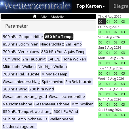
Top Karten
Diagr
Alle Modelle
Thu 6 Aug 2026
00
01
02
03
Parameter
Fri 7 Aug 2026
00
01
02
03
500 hPa Geopot. Höhe
850 hPa Temp.
Sat 8 Aug 2026
00
01
02
03
850 hPa Stromlinien
Niederschlag
2m Temp
Sun 9 Aug 2026
700 hPa Vertikalbew
850 hPa Pot. Äquiv. Temp
00
01
02
03
Mon 10 Aug 2026
10m Wind
2m Taupunkt
CAPE/LI
Hohe Wolken
00
01
02
03
Mittelhohe Wolken
Niedrige Wolken
Tue 11 Aug 2026
00
01
02
03
700 hPa Rel. Feuchte
Min/Max Temp.
Wed 12 Aug 2026
Gesamtniederschlag
Spitzenwind
2m Rel. feuchte
00
01
02
03
300 hPa Wind
200 hPa Wind
Thu 13 Aug 2026
00
01
02
03
Gesamtbedeckungsgrad
Gesamtschneehöhe
Fri 14 Aug 2026
Neuschneehöhe
Gesamt-Neuschnee
Mittl. Wolken
00
01
02
03
Sat 15 Aug 2026
850 hPa Temp. Abweichung
500 hPa Wind
00
01
02
03
50 hPa Temp
Schnee/Eis
Wellenhoehe
Niederschlagsform