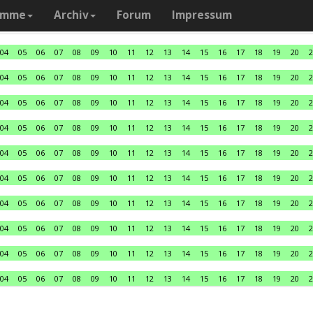
amme
Archiv
Forum
Impressum
04
05
06
07
08
09
10
11
12
13
14
15
16
17
18
19
20
2
04
05
06
07
08
09
10
11
12
13
14
15
16
17
18
19
20
2
04
05
06
07
08
09
10
11
12
13
14
15
16
17
18
19
20
2
04
05
06
07
08
09
10
11
12
13
14
15
16
17
18
19
20
2
04
05
06
07
08
09
10
11
12
13
14
15
16
17
18
19
20
2
04
05
06
07
08
09
10
11
12
13
14
15
16
17
18
19
20
2
04
05
06
07
08
09
10
11
12
13
14
15
16
17
18
19
20
2
04
05
06
07
08
09
10
11
12
13
14
15
16
17
18
19
20
2
04
05
06
07
08
09
10
11
12
13
14
15
16
17
18
19
20
2
04
05
06
07
08
09
10
11
12
13
14
15
16
17
18
19
20
2