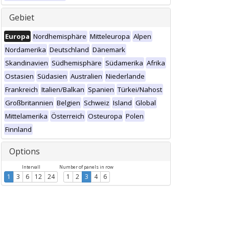
Gebiet
Europa
Nordhemisphäre
Mitteleuropa
Alpen
Nordamerika
Deutschland
Dänemark
Skandinavien
Südhemisphäre
Südamerika
Afrika
Ostasien
Südasien
Australien
Niederlande
Frankreich
Italien/Balkan
Spanien
Türkei/Nahost
Großbritannien
Belgien
Schweiz
Island
Global
Mittelamerika
Österreich
Osteuropa
Polen
Finnland
Options
Intervall
Number of panels in row
1
3
6
12
24
1
2
3
4
6