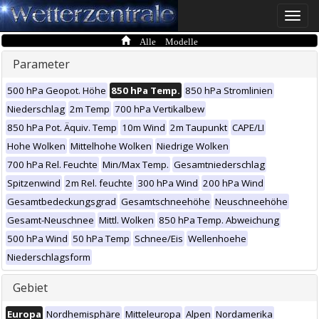
Toggle
naviga
Alle Modelle
Parameter
500 hPa Geopot. Höhe
850 hPa Temp.
850 hPa Stromlinien
Niederschlag
2m Temp
700 hPa Vertikalbew
850 hPa Pot. Äquiv. Temp
10m Wind
2m Taupunkt
CAPE/LI
Hohe Wolken
Mittelhohe Wolken
Niedrige Wolken
700 hPa Rel. Feuchte
Min/Max Temp.
Gesamtniederschlag
Spitzenwind
2m Rel. feuchte
300 hPa Wind
200 hPa Wind
Gesamtbedeckungsgrad
Gesamtschneehöhe
Neuschneehöhe
Gesamt-Neuschnee
Mittl. Wolken
850 hPa Temp. Abweichung
500 hPa Wind
50 hPa Temp
Schnee/Eis
Wellenhoehe
Niederschlagsform
Gebiet
Europa
Nordhemisphäre
Mitteleuropa
Alpen
Nordamerika