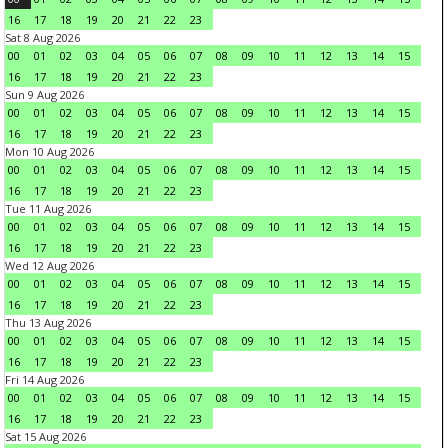
16
17
18
19
20
21
22
23
Sat 8 Aug 2026
00
01
02
03
04
05
06
07
08
09
10
11
12
13
14
15
16
17
18
19
20
21
22
23
Sun 9 Aug 2026
00
01
02
03
04
05
06
07
08
09
10
11
12
13
14
15
16
17
18
19
20
21
22
23
Mon 10 Aug 2026
00
01
02
03
04
05
06
07
08
09
10
11
12
13
14
15
16
17
18
19
20
21
22
23
Tue 11 Aug 2026
00
01
02
03
04
05
06
07
08
09
10
11
12
13
14
15
16
17
18
19
20
21
22
23
Wed 12 Aug 2026
00
01
02
03
04
05
06
07
08
09
10
11
12
13
14
15
16
17
18
19
20
21
22
23
Thu 13 Aug 2026
00
01
02
03
04
05
06
07
08
09
10
11
12
13
14
15
16
17
18
19
20
21
22
23
Fri 14 Aug 2026
00
01
02
03
04
05
06
07
08
09
10
11
12
13
14
15
16
17
18
19
20
21
22
23
Sat 15 Aug 2026