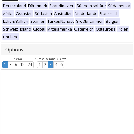
Deutschland
Dänemark
Skandinavien
Südhemisphäre
Südamerika
Afrika
Ostasien
Südasien
Australien
Niederlande
Frankreich
Italien/Balkan
Spanien
Türkei/Nahost
Großbritannien
Belgien
Schweiz
Island
Global
Mittelamerika
Österreich
Osteuropa
Polen
Finnland
Options
Intervall
Number of panels in row
1
3
6
12
24
1
2
3
4
6