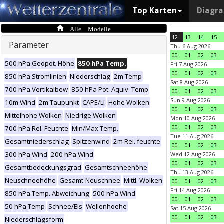
Top Karten
Diagr
Alle Modelle
12
13
14
15
Parameter
Thu 6 Aug 2026
00
01
02
03
500 hPa Geopot. Höhe
850 hPa Temp.
Fri 7 Aug 2026
00
01
02
03
850 hPa Stromlinien
Niederschlag
2m Temp
Sat 8 Aug 2026
700 hPa Vertikalbew
850 hPa Pot. Äquiv. Temp
00
01
02
03
Sun 9 Aug 2026
10m Wind
2m Taupunkt
CAPE/LI
Hohe Wolken
00
01
02
03
Mittelhohe Wolken
Niedrige Wolken
Mon 10 Aug 2026
00
01
02
03
700 hPa Rel. Feuchte
Min/Max Temp.
Tue 11 Aug 2026
Gesamtniederschlag
Spitzenwind
2m Rel. feuchte
00
01
02
03
300 hPa Wind
200 hPa Wind
Wed 12 Aug 2026
00
01
02
03
Gesamtbedeckungsgrad
Gesamtschneehöhe
Thu 13 Aug 2026
Neuschneehöhe
Gesamt-Neuschnee
Mittl. Wolken
00
01
02
03
Fri 14 Aug 2026
850 hPa Temp. Abweichung
500 hPa Wind
00
01
02
03
50 hPa Temp
Schnee/Eis
Wellenhoehe
Sat 15 Aug 2026
00
01
02
03
Niederschlagsform