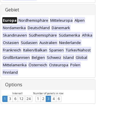
Gebiet
Europa
Nordhemisphäre
Mitteleuropa
Alpen
Nordamerika
Deutschland
Dänemark
Skandinavien
Südhemisphäre
Südamerika
Afrika
Ostasien
Südasien
Australien
Niederlande
Frankreich
Italien/Balkan
Spanien
Türkei/Nahost
Großbritannien
Belgien
Schweiz
Island
Global
Mittelamerika
Österreich
Osteuropa
Polen
Finnland
Options
Intervall
Number of panels in row
1
3
6
12
24
1
2
3
4
6