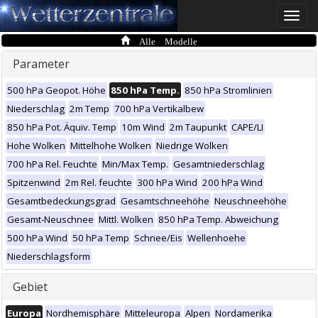
Toggle
naviga
Alle Modelle
Parameter
500 hPa Geopot. Höhe
850 hPa Temp.
850 hPa Stromlinien
Niederschlag
2m Temp
700 hPa Vertikalbew
850 hPa Pot. Äquiv. Temp
10m Wind
2m Taupunkt
CAPE/LI
Hohe Wolken
Mittelhohe Wolken
Niedrige Wolken
700 hPa Rel. Feuchte
Min/Max Temp.
Gesamtniederschlag
Spitzenwind
2m Rel. feuchte
300 hPa Wind
200 hPa Wind
Gesamtbedeckungsgrad
Gesamtschneehöhe
Neuschneehöhe
Gesamt-Neuschnee
Mittl. Wolken
850 hPa Temp. Abweichung
500 hPa Wind
50 hPa Temp
Schnee/Eis
Wellenhoehe
Niederschlagsform
Gebiet
Europa
Nordhemisphäre
Mitteleuropa
Alpen
Nordamerika