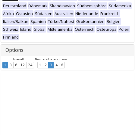
Deutschland
Dänemark
Skandinavien
Südhemisphäre
Südamerika
Afrika
Ostasien
Südasien
Australien
Niederlande
Frankreich
Italien/Balkan
Spanien
Türkei/Nahost
Großbritannien
Belgien
Schweiz
Island
Global
Mittelamerika
Österreich
Osteuropa
Polen
Finnland
Options
Intervall
Number of panels in row
1
3
6
12
24
1
2
3
4
6