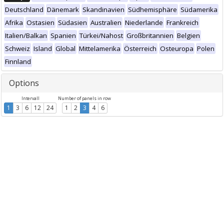
Deutschland
Dänemark
Skandinavien
Südhemisphäre
Südamerika
Afrika
Ostasien
Südasien
Australien
Niederlande
Frankreich
Italien/Balkan
Spanien
Türkei/Nahost
Großbritannien
Belgien
Schweiz
Island
Global
Mittelamerika
Österreich
Osteuropa
Polen
Finnland
Options
Intervall
Number of panels in row
1
3
6
12
24
1
2
3
4
6