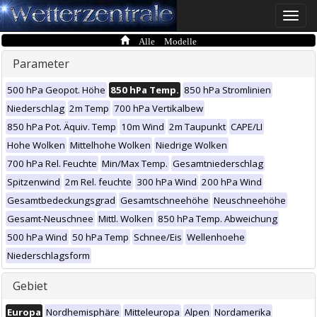
Toggle
naviga
Alle Modelle
Parameter
500 hPa Geopot. Höhe
850 hPa Temp.
850 hPa Stromlinien
Niederschlag
2m Temp
700 hPa Vertikalbew
850 hPa Pot. Äquiv. Temp
10m Wind
2m Taupunkt
CAPE/LI
Hohe Wolken
Mittelhohe Wolken
Niedrige Wolken
700 hPa Rel. Feuchte
Min/Max Temp.
Gesamtniederschlag
Spitzenwind
2m Rel. feuchte
300 hPa Wind
200 hPa Wind
Gesamtbedeckungsgrad
Gesamtschneehöhe
Neuschneehöhe
Gesamt-Neuschnee
Mittl. Wolken
850 hPa Temp. Abweichung
500 hPa Wind
50 hPa Temp
Schnee/Eis
Wellenhoehe
Niederschlagsform
Gebiet
Europa
Nordhemisphäre
Mitteleuropa
Alpen
Nordamerika