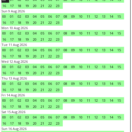
16
17
18
19
20
21
22
23
Sun 9 Aug 2026
00
01
02
03
04
05
06
07
08
09
10
11
12
13
14
15
16
17
18
19
20
21
22
23
Mon 10 Aug 2026
00
01
02
03
04
05
06
07
08
09
10
11
12
13
14
15
16
17
18
19
20
21
22
23
Tue 11 Aug 2026
00
01
02
03
04
05
06
07
08
09
10
11
12
13
14
15
16
17
18
19
20
21
22
23
Wed 12 Aug 2026
00
01
02
03
04
05
06
07
08
09
10
11
12
13
14
15
16
17
18
19
20
21
22
23
Thu 13 Aug 2026
00
01
02
03
04
05
06
07
08
09
10
11
12
13
14
15
16
17
18
19
20
21
22
23
Fri 14 Aug 2026
00
01
02
03
04
05
06
07
08
09
10
11
12
13
14
15
16
17
18
19
20
21
22
23
Sat 15 Aug 2026
00
01
02
03
04
05
06
07
08
09
10
11
12
13
14
15
16
17
18
19
20
21
22
23
Sun 16 Aug 2026