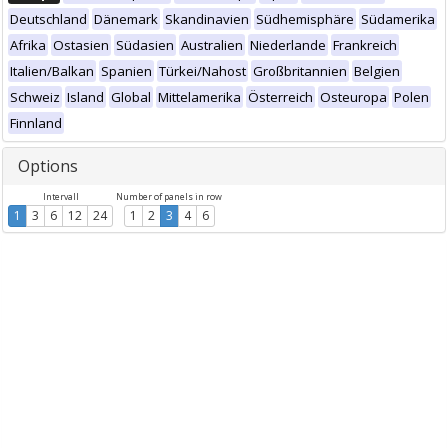
Deutschland
Dänemark
Skandinavien
Südhemisphäre
Südamerika
Afrika
Ostasien
Südasien
Australien
Niederlande
Frankreich
Italien/Balkan
Spanien
Türkei/Nahost
Großbritannien
Belgien
Schweiz
Island
Global
Mittelamerika
Österreich
Osteuropa
Polen
Finnland
Options
Intervall
Number of panels in row
1
3
6
12
24
1
2
3
4
6