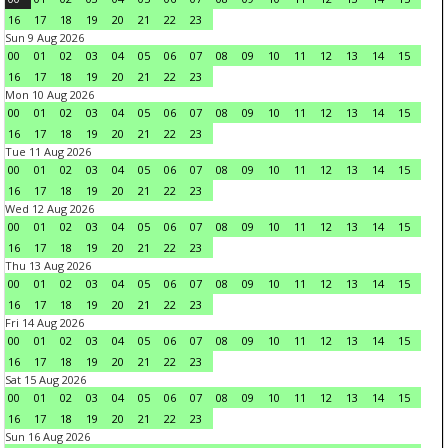
16
17
18
19
20
21
22
23
Sun 9 Aug 2026
00
01
02
03
04
05
06
07
08
09
10
11
12
13
14
15
16
17
18
19
20
21
22
23
Mon 10 Aug 2026
00
01
02
03
04
05
06
07
08
09
10
11
12
13
14
15
16
17
18
19
20
21
22
23
Tue 11 Aug 2026
00
01
02
03
04
05
06
07
08
09
10
11
12
13
14
15
16
17
18
19
20
21
22
23
Wed 12 Aug 2026
00
01
02
03
04
05
06
07
08
09
10
11
12
13
14
15
16
17
18
19
20
21
22
23
Thu 13 Aug 2026
00
01
02
03
04
05
06
07
08
09
10
11
12
13
14
15
16
17
18
19
20
21
22
23
Fri 14 Aug 2026
00
01
02
03
04
05
06
07
08
09
10
11
12
13
14
15
16
17
18
19
20
21
22
23
Sat 15 Aug 2026
00
01
02
03
04
05
06
07
08
09
10
11
12
13
14
15
16
17
18
19
20
21
22
23
Sun 16 Aug 2026