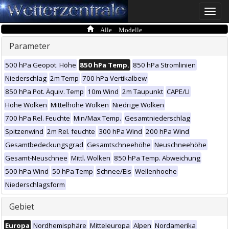
Toggle
naviga
Alle Modelle
Parameter
500 hPa Geopot. Höhe
850 hPa Temp.
850 hPa Stromlinien
Niederschlag
2m Temp
700 hPa Vertikalbew
850 hPa Pot. Äquiv. Temp
10m Wind
2m Taupunkt
CAPE/LI
Hohe Wolken
Mittelhohe Wolken
Niedrige Wolken
700 hPa Rel. Feuchte
Min/Max Temp.
Gesamtniederschlag
Spitzenwind
2m Rel. feuchte
300 hPa Wind
200 hPa Wind
Gesamtbedeckungsgrad
Gesamtschneehöhe
Neuschneehöhe
Gesamt-Neuschnee
Mittl. Wolken
850 hPa Temp. Abweichung
500 hPa Wind
50 hPa Temp
Schnee/Eis
Wellenhoehe
Niederschlagsform
Gebiet
Europa
Nordhemisphäre
Mitteleuropa
Alpen
Nordamerika