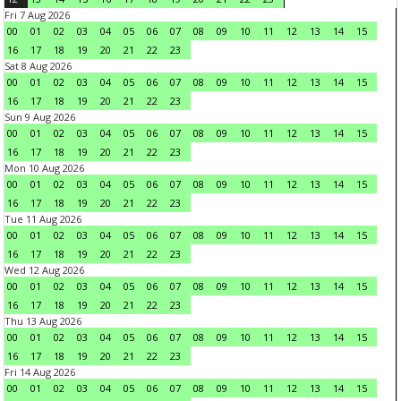
Fri 7 Aug 2026
00
01
02
03
04
05
06
07
08
09
10
11
12
13
14
15
16
17
18
19
20
21
22
23
Sat 8 Aug 2026
00
01
02
03
04
05
06
07
08
09
10
11
12
13
14
15
16
17
18
19
20
21
22
23
Sun 9 Aug 2026
00
01
02
03
04
05
06
07
08
09
10
11
12
13
14
15
16
17
18
19
20
21
22
23
Mon 10 Aug 2026
00
01
02
03
04
05
06
07
08
09
10
11
12
13
14
15
16
17
18
19
20
21
22
23
Tue 11 Aug 2026
00
01
02
03
04
05
06
07
08
09
10
11
12
13
14
15
16
17
18
19
20
21
22
23
Wed 12 Aug 2026
00
01
02
03
04
05
06
07
08
09
10
11
12
13
14
15
16
17
18
19
20
21
22
23
Thu 13 Aug 2026
00
01
02
03
04
05
06
07
08
09
10
11
12
13
14
15
16
17
18
19
20
21
22
23
Fri 14 Aug 2026
00
01
02
03
04
05
06
07
08
09
10
11
12
13
14
15