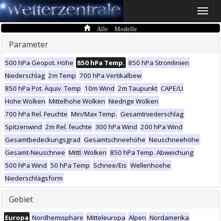
Toggle
naviga
Alle Modelle
Parameter
500 hPa Geopot. Höhe
850 hPa Temp.
850 hPa Stromlinien
Niederschlag
2m Temp
700 hPa Vertikalbew
850 hPa Pot. Äquiv. Temp
10m Wind
2m Taupunkt
CAPE/LI
Hohe Wolken
Mittelhohe Wolken
Niedrige Wolken
700 hPa Rel. Feuchte
Min/Max Temp.
Gesamtniederschlag
Spitzenwind
2m Rel. feuchte
300 hPa Wind
200 hPa Wind
Gesamtbedeckungsgrad
Gesamtschneehöhe
Neuschneehöhe
Gesamt-Neuschnee
Mittl. Wolken
850 hPa Temp. Abweichung
500 hPa Wind
50 hPa Temp
Schnee/Eis
Wellenhoehe
Niederschlagsform
Gebiet
Europa
Nordhemisphäre
Mitteleuropa
Alpen
Nordamerika