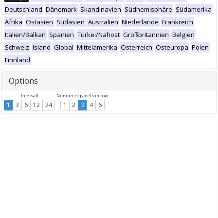
Deutschland
Dänemark
Skandinavien
Südhemisphäre
Südamerika
Afrika
Ostasien
Südasien
Australien
Niederlande
Frankreich
Italien/Balkan
Spanien
Türkei/Nahost
Großbritannien
Belgien
Schweiz
Island
Global
Mittelamerika
Österreich
Osteuropa
Polen
Finnland
Options
Intervall
Number of panels in row
1
3
6
12
24
1
2
3
4
6