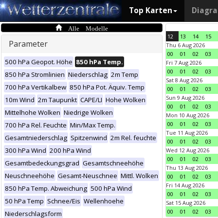
Top Karten
Diagr
Alle Modelle
12
13
14
15
Parameter
Thu 6 Aug 2026
00
01
02
03
500 hPa Geopot. Höhe
850 hPa Temp.
Fri 7 Aug 2026
00
01
02
03
850 hPa Stromlinien
Niederschlag
2m Temp
Sat 8 Aug 2026
700 hPa Vertikalbew
850 hPa Pot. Äquiv. Temp
00
01
02
03
Sun 9 Aug 2026
10m Wind
2m Taupunkt
CAPE/LI
Hohe Wolken
00
01
02
03
Mittelhohe Wolken
Niedrige Wolken
Mon 10 Aug 2026
00
01
02
03
700 hPa Rel. Feuchte
Min/Max Temp.
Tue 11 Aug 2026
Gesamtniederschlag
Spitzenwind
2m Rel. feuchte
00
01
02
03
300 hPa Wind
200 hPa Wind
Wed 12 Aug 2026
00
01
02
03
Gesamtbedeckungsgrad
Gesamtschneehöhe
Thu 13 Aug 2026
Neuschneehöhe
Gesamt-Neuschnee
Mittl. Wolken
00
01
02
03
Fri 14 Aug 2026
850 hPa Temp. Abweichung
500 hPa Wind
00
01
02
03
50 hPa Temp
Schnee/Eis
Wellenhoehe
Sat 15 Aug 2026
00
01
02
03
Niederschlagsform