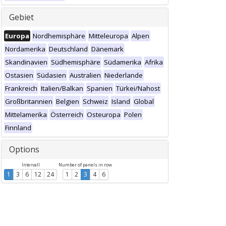
Gebiet
Europa
Nordhemisphäre
Mitteleuropa
Alpen
Nordamerika
Deutschland
Dänemark
Skandinavien
Südhemisphäre
Südamerika
Afrika
Ostasien
Südasien
Australien
Niederlande
Frankreich
Italien/Balkan
Spanien
Türkei/Nahost
Großbritannien
Belgien
Schweiz
Island
Global
Mittelamerika
Österreich
Osteuropa
Polen
Finnland
Options
Intervall
Number of panels in row
1
3
6
12
24
1
2
3
4
6