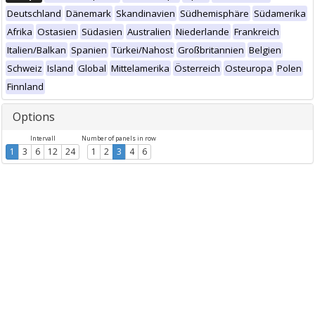
Deutschland
Dänemark
Skandinavien
Südhemisphäre
Südamerika
Afrika
Ostasien
Südasien
Australien
Niederlande
Frankreich
Italien/Balkan
Spanien
Türkei/Nahost
Großbritannien
Belgien
Schweiz
Island
Global
Mittelamerika
Österreich
Osteuropa
Polen
Finnland
Options
Intervall
Number of panels in row
1
3
6
12
24
1
2
3
4
6