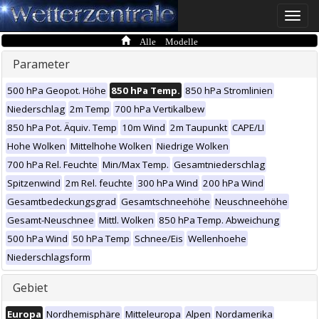
Toggle
naviga
Alle Modelle
Parameter
500 hPa Geopot. Höhe
850 hPa Temp.
850 hPa Stromlinien
Niederschlag
2m Temp
700 hPa Vertikalbew
850 hPa Pot. Äquiv. Temp
10m Wind
2m Taupunkt
CAPE/LI
Hohe Wolken
Mittelhohe Wolken
Niedrige Wolken
700 hPa Rel. Feuchte
Min/Max Temp.
Gesamtniederschlag
Spitzenwind
2m Rel. feuchte
300 hPa Wind
200 hPa Wind
Gesamtbedeckungsgrad
Gesamtschneehöhe
Neuschneehöhe
Gesamt-Neuschnee
Mittl. Wolken
850 hPa Temp. Abweichung
500 hPa Wind
50 hPa Temp
Schnee/Eis
Wellenhoehe
Niederschlagsform
Gebiet
Europa
Nordhemisphäre
Mitteleuropa
Alpen
Nordamerika