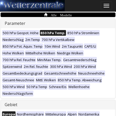
Toggle
naviga
Alle Modelle
Parameter
500 hPa Geopot. Höhe
850 hPa Temp.
850 hPa Stromlinien
Niederschlag
2m Temp
700 hPa Vertikalbew
850 hPa Pot. Äquiv. Temp
10m Wind
2m Taupunkt
CAPE/LI
Hohe Wolken
Mittelhohe Wolken
Niedrige Wolken
700 hPa Rel. Feuchte
Min/Max Temp.
Gesamtniederschlag
Spitzenwind
2m Rel. feuchte
300 hPa Wind
200 hPa Wind
Gesamtbedeckungsgrad
Gesamtschneehöhe
Neuschneehöhe
Gesamt-Neuschnee
Mittl. Wolken
850 hPa Temp. Abweichung
500 hPa Wind
50 hPa Temp
Schnee/Eis
Wellenhoehe
Niederschlagsform
Gebiet
Europa
Nordhemisphäre
Mitteleuropa
Alpen
Nordamerika