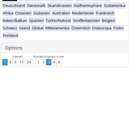
Deutschland
Dänemark
Skandinavien
Südhemisphäre
Südamerika
Afrika
Ostasien
Südasien
Australien
Niederlande
Frankreich
Italien/Balkan
Spanien
Türkei/Nahost
Großbritannien
Belgien
Schweiz
Island
Global
Mittelamerika
Österreich
Osteuropa
Polen
Finnland
Options
Intervall
Number of panels in row
1
3
6
12
24
1
2
3
4
6