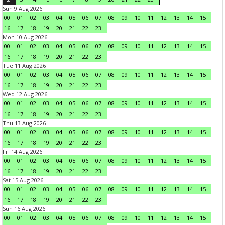
Sun 9 Aug 2026
00
01
02
03
04
05
06
07
08
09
10
11
12
13
14
15
16
17
18
19
20
21
22
23
Mon 10 Aug 2026
00
01
02
03
04
05
06
07
08
09
10
11
12
13
14
15
16
17
18
19
20
21
22
23
Tue 11 Aug 2026
00
01
02
03
04
05
06
07
08
09
10
11
12
13
14
15
16
17
18
19
20
21
22
23
Wed 12 Aug 2026
00
01
02
03
04
05
06
07
08
09
10
11
12
13
14
15
16
17
18
19
20
21
22
23
Thu 13 Aug 2026
00
01
02
03
04
05
06
07
08
09
10
11
12
13
14
15
16
17
18
19
20
21
22
23
Fri 14 Aug 2026
00
01
02
03
04
05
06
07
08
09
10
11
12
13
14
15
16
17
18
19
20
21
22
23
Sat 15 Aug 2026
00
01
02
03
04
05
06
07
08
09
10
11
12
13
14
15
16
17
18
19
20
21
22
23
Sun 16 Aug 2026
00
01
02
03
04
05
06
07
08
09
10
11
12
13
14
15