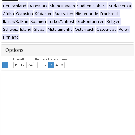
Deutschland
Dänemark
Skandinavien
Südhemisphäre
Südamerika
Afrika
Ostasien
Südasien
Australien
Niederlande
Frankreich
Italien/Balkan
Spanien
Türkei/Nahost
Großbritannien
Belgien
Schweiz
Island
Global
Mittelamerika
Österreich
Osteuropa
Polen
Finnland
Options
Intervall
Number of panels in row
1
3
6
12
24
1
2
3
4
6