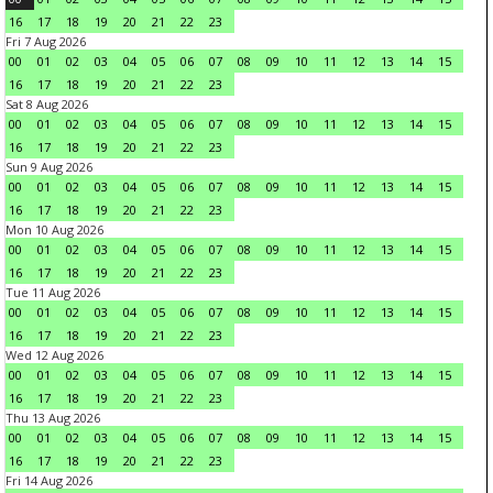
16
17
18
19
20
21
22
23
Fri 7 Aug 2026
00
01
02
03
04
05
06
07
08
09
10
11
12
13
14
15
16
17
18
19
20
21
22
23
Sat 8 Aug 2026
00
01
02
03
04
05
06
07
08
09
10
11
12
13
14
15
16
17
18
19
20
21
22
23
Sun 9 Aug 2026
00
01
02
03
04
05
06
07
08
09
10
11
12
13
14
15
16
17
18
19
20
21
22
23
Mon 10 Aug 2026
00
01
02
03
04
05
06
07
08
09
10
11
12
13
14
15
16
17
18
19
20
21
22
23
Tue 11 Aug 2026
00
01
02
03
04
05
06
07
08
09
10
11
12
13
14
15
16
17
18
19
20
21
22
23
Wed 12 Aug 2026
00
01
02
03
04
05
06
07
08
09
10
11
12
13
14
15
16
17
18
19
20
21
22
23
Thu 13 Aug 2026
00
01
02
03
04
05
06
07
08
09
10
11
12
13
14
15
16
17
18
19
20
21
22
23
Fri 14 Aug 2026