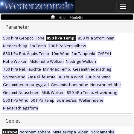
Toggle
naviga
Alle Modelle
Parameter
500 hPa Geopot. Höhe
850 hPa Temp.
850 hPa Stromlinien
Niederschlag
2m Temp
700 hPa Vertikalbew
850 hPa Pot. Äquiv. Temp
10m Wind
2m Taupunkt
CAPE/LI
Hohe Wolken
Mittelhohe Wolken
Niedrige Wolken
700 hPa Rel. Feuchte
Min/Max Temp.
Gesamtniederschlag
Spitzenwind
2m Rel. feuchte
300 hPa Wind
200 hPa Wind
Gesamtbedeckungsgrad
Gesamtschneehöhe
Neuschneehöhe
Gesamt-Neuschnee
Mittl. Wolken
850 hPa Temp. Abweichung
500 hPa Wind
50 hPa Temp
Schnee/Eis
Wellenhoehe
Niederschlagsform
Gebiet
Europa
Nordhemisphäre
Mitteleuropa
Alpen
Nordamerika