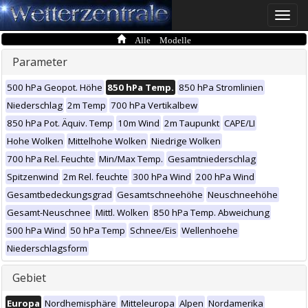
Toggle
naviga
Alle Modelle
Parameter
500 hPa Geopot. Höhe
850 hPa Temp.
850 hPa Stromlinien
Niederschlag
2m Temp
700 hPa Vertikalbew
850 hPa Pot. Äquiv. Temp
10m Wind
2m Taupunkt
CAPE/LI
Hohe Wolken
Mittelhohe Wolken
Niedrige Wolken
700 hPa Rel. Feuchte
Min/Max Temp.
Gesamtniederschlag
Spitzenwind
2m Rel. feuchte
300 hPa Wind
200 hPa Wind
Gesamtbedeckungsgrad
Gesamtschneehöhe
Neuschneehöhe
Gesamt-Neuschnee
Mittl. Wolken
850 hPa Temp. Abweichung
500 hPa Wind
50 hPa Temp
Schnee/Eis
Wellenhoehe
Niederschlagsform
Gebiet
Europa
Nordhemisphäre
Mitteleuropa
Alpen
Nordamerika