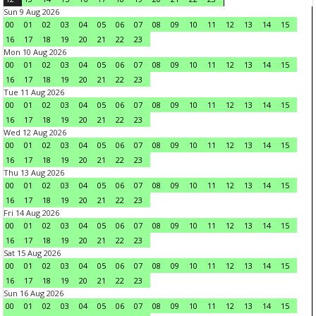
Sun 9 Aug 2026
00
01
02
03
04
05
06
07
08
09
10
11
12
13
14
15
16
17
18
19
20
21
22
23
Mon 10 Aug 2026
00
01
02
03
04
05
06
07
08
09
10
11
12
13
14
15
16
17
18
19
20
21
22
23
Tue 11 Aug 2026
00
01
02
03
04
05
06
07
08
09
10
11
12
13
14
15
16
17
18
19
20
21
22
23
Wed 12 Aug 2026
00
01
02
03
04
05
06
07
08
09
10
11
12
13
14
15
16
17
18
19
20
21
22
23
Thu 13 Aug 2026
00
01
02
03
04
05
06
07
08
09
10
11
12
13
14
15
16
17
18
19
20
21
22
23
Fri 14 Aug 2026
00
01
02
03
04
05
06
07
08
09
10
11
12
13
14
15
16
17
18
19
20
21
22
23
Sat 15 Aug 2026
00
01
02
03
04
05
06
07
08
09
10
11
12
13
14
15
16
17
18
19
20
21
22
23
Sun 16 Aug 2026
00
01
02
03
04
05
06
07
08
09
10
11
12
13
14
15