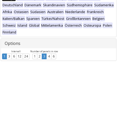
Deutschland
Dänemark
Skandinavien
Südhemisphäre
Südamerika
Afrika
Ostasien
Südasien
Australien
Niederlande
Frankreich
Italien/Balkan
Spanien
Türkei/Nahost
Großbritannien
Belgien
Schweiz
Island
Global
Mittelamerika
Österreich
Osteuropa
Polen
Finnland
Options
Intervall
Number of panels in row
1
3
6
12
24
1
2
3
4
6