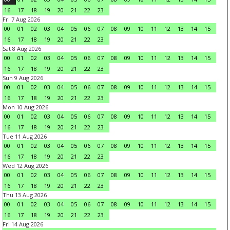
16
17
18
19
20
21
22
23
Fri 7 Aug 2026
00
01
02
03
04
05
06
07
08
09
10
11
12
13
14
15
16
17
18
19
20
21
22
23
Sat 8 Aug 2026
00
01
02
03
04
05
06
07
08
09
10
11
12
13
14
15
16
17
18
19
20
21
22
23
Sun 9 Aug 2026
00
01
02
03
04
05
06
07
08
09
10
11
12
13
14
15
16
17
18
19
20
21
22
23
Mon 10 Aug 2026
00
01
02
03
04
05
06
07
08
09
10
11
12
13
14
15
16
17
18
19
20
21
22
23
Tue 11 Aug 2026
00
01
02
03
04
05
06
07
08
09
10
11
12
13
14
15
16
17
18
19
20
21
22
23
Wed 12 Aug 2026
00
01
02
03
04
05
06
07
08
09
10
11
12
13
14
15
16
17
18
19
20
21
22
23
Thu 13 Aug 2026
00
01
02
03
04
05
06
07
08
09
10
11
12
13
14
15
16
17
18
19
20
21
22
23
Fri 14 Aug 2026