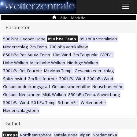
Toggle
naviga
Alle Modelle
Parameter
500 hPa Geopot. Höhe
850 hPa Temp.
850 hPa Stromlinien
Niederschlag
2m Temp
700 hPa Vertikalbew
850 hPa Pot. Äquiv. Temp
10m Wind
2m Taupunkt
CAPE/LI
Hohe Wolken
Mittelhohe Wolken
Niedrige Wolken
700 hPa Rel. Feuchte
Min/Max Temp.
Gesamtniederschlag
Spitzenwind
2m Rel. feuchte
300 hPa Wind
200 hPa Wind
Gesamtbedeckungsgrad
Gesamtschneehöhe
Neuschneehöhe
Gesamt-Neuschnee
Mittl. Wolken
850 hPa Temp. Abweichung
500 hPa Wind
50 hPa Temp
Schnee/Eis
Wellenhoehe
Niederschlagsform
Gebiet
Europa
Nordhemisphäre
Mitteleuropa
Alpen
Nordamerika