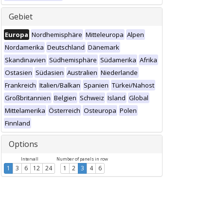
Gebiet
Europa
Nordhemisphäre
Mitteleuropa
Alpen
Nordamerika
Deutschland
Dänemark
Skandinavien
Südhemisphäre
Südamerika
Afrika
Ostasien
Südasien
Australien
Niederlande
Frankreich
Italien/Balkan
Spanien
Türkei/Nahost
Großbritannien
Belgien
Schweiz
Island
Global
Mittelamerika
Österreich
Osteuropa
Polen
Finnland
Options
Intervall
Number of panels in row
1
3
6
12
24
1
2
3
4
6