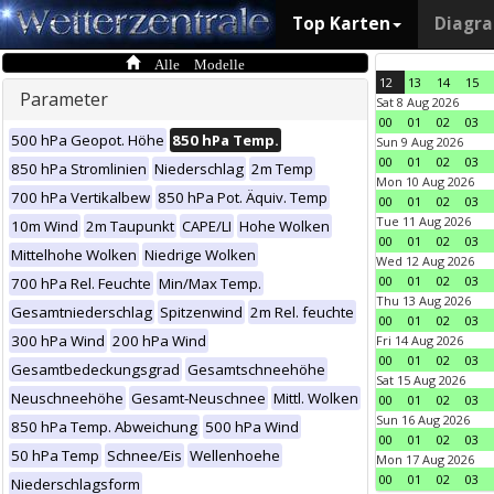
Top Karten
Diagr
Alle Modelle
12
13
14
15
Parameter
Sat 8 Aug 2026
00
01
02
03
500 hPa Geopot. Höhe
850 hPa Temp.
Sun 9 Aug 2026
00
01
02
03
850 hPa Stromlinien
Niederschlag
2m Temp
Mon 10 Aug 2026
700 hPa Vertikalbew
850 hPa Pot. Äquiv. Temp
00
01
02
03
Tue 11 Aug 2026
10m Wind
2m Taupunkt
CAPE/LI
Hohe Wolken
00
01
02
03
Mittelhohe Wolken
Niedrige Wolken
Wed 12 Aug 2026
00
01
02
03
700 hPa Rel. Feuchte
Min/Max Temp.
Thu 13 Aug 2026
Gesamtniederschlag
Spitzenwind
2m Rel. feuchte
00
01
02
03
300 hPa Wind
200 hPa Wind
Fri 14 Aug 2026
00
01
02
03
Gesamtbedeckungsgrad
Gesamtschneehöhe
Sat 15 Aug 2026
Neuschneehöhe
Gesamt-Neuschnee
Mittl. Wolken
00
01
02
03
Sun 16 Aug 2026
850 hPa Temp. Abweichung
500 hPa Wind
00
01
02
03
50 hPa Temp
Schnee/Eis
Wellenhoehe
Mon 17 Aug 2026
00
01
02
03
Niederschlagsform