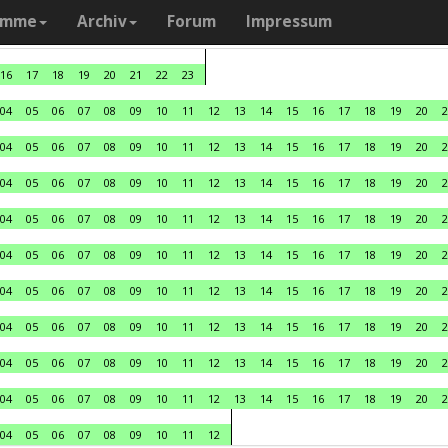
amme
Archiv
Forum
Impressum
16
17
18
19
20
21
22
23
04
05
06
07
08
09
10
11
12
13
14
15
16
17
18
19
20
2
04
05
06
07
08
09
10
11
12
13
14
15
16
17
18
19
20
2
04
05
06
07
08
09
10
11
12
13
14
15
16
17
18
19
20
2
04
05
06
07
08
09
10
11
12
13
14
15
16
17
18
19
20
2
04
05
06
07
08
09
10
11
12
13
14
15
16
17
18
19
20
2
04
05
06
07
08
09
10
11
12
13
14
15
16
17
18
19
20
2
04
05
06
07
08
09
10
11
12
13
14
15
16
17
18
19
20
2
04
05
06
07
08
09
10
11
12
13
14
15
16
17
18
19
20
2
04
05
06
07
08
09
10
11
12
13
14
15
16
17
18
19
20
2
04
05
06
07
08
09
10
11
12