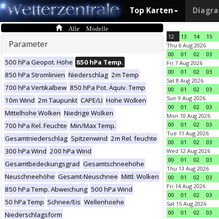
Top Karten
Diagr
Alle Modelle
12
13
14
15
Parameter
Thu 6 Aug 2026
00
01
02
03
500 hPa Geopot. Höhe
850 hPa Temp.
Fri 7 Aug 2026
00
01
02
03
850 hPa Stromlinien
Niederschlag
2m Temp
Sat 8 Aug 2026
700 hPa Vertikalbew
850 hPa Pot. Äquiv. Temp
00
01
02
03
Sun 9 Aug 2026
10m Wind
2m Taupunkt
CAPE/LI
Hohe Wolken
00
01
02
03
Mittelhohe Wolken
Niedrige Wolken
Mon 10 Aug 2026
00
01
02
03
700 hPa Rel. Feuchte
Min/Max Temp.
Tue 11 Aug 2026
Gesamtniederschlag
Spitzenwind
2m Rel. feuchte
00
01
02
03
300 hPa Wind
200 hPa Wind
Wed 12 Aug 2026
00
01
02
03
Gesamtbedeckungsgrad
Gesamtschneehöhe
Thu 13 Aug 2026
Neuschneehöhe
Gesamt-Neuschnee
Mittl. Wolken
00
01
02
03
Fri 14 Aug 2026
850 hPa Temp. Abweichung
500 hPa Wind
00
01
02
03
50 hPa Temp
Schnee/Eis
Wellenhoehe
Sat 15 Aug 2026
00
01
02
03
Niederschlagsform