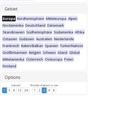
Gebiet
Europa
Nordhemisphäre
Mitteleuropa
Alpen
Nordamerika
Deutschland
Dänemark
Skandinavien
Südhemisphäre
Südamerika
Afrika
Ostasien
Südasien
Australien
Niederlande
Frankreich
Italien/Balkan
Spanien
Türkei/Nahost
Großbritannien
Belgien
Schweiz
Island
Global
Mittelamerika
Österreich
Osteuropa
Polen
Finnland
Options
Intervall
Number of panels in row
1
3
6
12
24
1
2
3
4
6