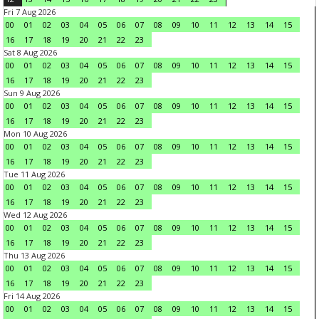
Fri 7 Aug 2026
00
01
02
03
04
05
06
07
08
09
10
11
12
13
14
15
16
17
18
19
20
21
22
23
Sat 8 Aug 2026
00
01
02
03
04
05
06
07
08
09
10
11
12
13
14
15
16
17
18
19
20
21
22
23
Sun 9 Aug 2026
00
01
02
03
04
05
06
07
08
09
10
11
12
13
14
15
16
17
18
19
20
21
22
23
Mon 10 Aug 2026
00
01
02
03
04
05
06
07
08
09
10
11
12
13
14
15
16
17
18
19
20
21
22
23
Tue 11 Aug 2026
00
01
02
03
04
05
06
07
08
09
10
11
12
13
14
15
16
17
18
19
20
21
22
23
Wed 12 Aug 2026
00
01
02
03
04
05
06
07
08
09
10
11
12
13
14
15
16
17
18
19
20
21
22
23
Thu 13 Aug 2026
00
01
02
03
04
05
06
07
08
09
10
11
12
13
14
15
16
17
18
19
20
21
22
23
Fri 14 Aug 2026
00
01
02
03
04
05
06
07
08
09
10
11
12
13
14
15