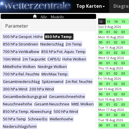
Top Karten
Diagr
Alle Modelle
12
13
14
15
Parameter
Sun 9 Aug 2026
00
01
02
03
500 hPa Geopot. Höhe
850 hPa Temp.
Mon 10 Aug 2026
00
01
02
03
850 hPa Stromlinien
Niederschlag
2m Temp
Tue 11 Aug 2026
700 hPa Vertikalbew
850 hPa Pot. Äquiv. Temp
00
01
02
03
Wed 12 Aug 2026
10m Wind
2m Taupunkt
CAPE/LI
Hohe Wolken
00
01
02
03
Mittelhohe Wolken
Niedrige Wolken
Thu 13 Aug 2026
00
01
02
03
700 hPa Rel. Feuchte
Min/Max Temp.
Fri 14 Aug 2026
Gesamtniederschlag
Spitzenwind
2m Rel. feuchte
00
01
02
03
300 hPa Wind
200 hPa Wind
Sat 15 Aug 2026
00
01
02
03
Gesamtbedeckungsgrad
Gesamtschneehöhe
Sun 16 Aug 2026
Neuschneehöhe
Gesamt-Neuschnee
Mittl. Wolken
00
01
02
03
Mon 17 Aug 2026
850 hPa Temp. Abweichung
500 hPa Wind
00
01
02
03
50 hPa Temp
Schnee/Eis
Wellenhoehe
Tue 18 Aug 2026
00
01
02
03
Niederschlagsform