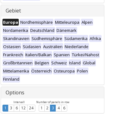
Gebiet
Europa
Nordhemisphäre
Mitteleuropa
Alpen
Nordamerika
Deutschland
Dänemark
Skandinavien
Südhemisphäre
Südamerika
Afrika
Ostasien
Südasien
Australien
Niederlande
Frankreich
Italien/Balkan
Spanien
Türkei/Nahost
Großbritannien
Belgien
Schweiz
Island
Global
Mittelamerika
Österreich
Osteuropa
Polen
Finnland
Options
Intervall
Number of panels in row
1
3
6
12
24
1
2
3
4
6