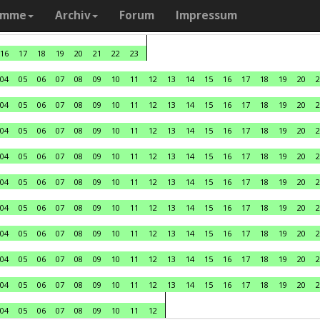
amme
Archiv
Forum
Impressum
16
17
18
19
20
21
22
23
04
05
06
07
08
09
10
11
12
13
14
15
16
17
18
19
20
2
04
05
06
07
08
09
10
11
12
13
14
15
16
17
18
19
20
2
04
05
06
07
08
09
10
11
12
13
14
15
16
17
18
19
20
2
04
05
06
07
08
09
10
11
12
13
14
15
16
17
18
19
20
2
04
05
06
07
08
09
10
11
12
13
14
15
16
17
18
19
20
2
04
05
06
07
08
09
10
11
12
13
14
15
16
17
18
19
20
2
04
05
06
07
08
09
10
11
12
13
14
15
16
17
18
19
20
2
04
05
06
07
08
09
10
11
12
13
14
15
16
17
18
19
20
2
04
05
06
07
08
09
10
11
12
13
14
15
16
17
18
19
20
2
04
05
06
07
08
09
10
11
12