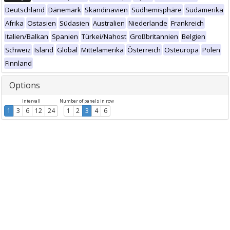
Deutschland
Dänemark
Skandinavien
Südhemisphäre
Südamerika
Afrika
Ostasien
Südasien
Australien
Niederlande
Frankreich
Italien/Balkan
Spanien
Türkei/Nahost
Großbritannien
Belgien
Schweiz
Island
Global
Mittelamerika
Österreich
Osteuropa
Polen
Finnland
Options
Intervall
Number of panels in row
1
3
6
12
24
1
2
3
4
6