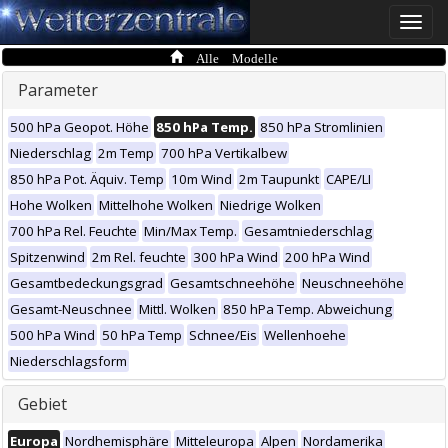
Toggle
naviga
Alle Modelle
Parameter
500 hPa Geopot. Höhe
850 hPa Temp.
850 hPa Stromlinien
Niederschlag
2m Temp
700 hPa Vertikalbew
850 hPa Pot. Äquiv. Temp
10m Wind
2m Taupunkt
CAPE/LI
Hohe Wolken
Mittelhohe Wolken
Niedrige Wolken
700 hPa Rel. Feuchte
Min/Max Temp.
Gesamtniederschlag
Spitzenwind
2m Rel. feuchte
300 hPa Wind
200 hPa Wind
Gesamtbedeckungsgrad
Gesamtschneehöhe
Neuschneehöhe
Gesamt-Neuschnee
Mittl. Wolken
850 hPa Temp. Abweichung
500 hPa Wind
50 hPa Temp
Schnee/Eis
Wellenhoehe
Niederschlagsform
Gebiet
Europa
Nordhemisphäre
Mitteleuropa
Alpen
Nordamerika