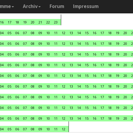
amme
Archiv
Forum
Impressum
16
17
18
19
20
21
22
23
04
05
06
07
08
09
10
11
12
13
14
15
16
17
18
19
20
2
04
05
06
07
08
09
10
11
12
13
14
15
16
17
18
19
20
2
04
05
06
07
08
09
10
11
12
13
14
15
16
17
18
19
20
2
04
05
06
07
08
09
10
11
12
13
14
15
16
17
18
19
20
2
04
05
06
07
08
09
10
11
12
13
14
15
16
17
18
19
20
2
04
05
06
07
08
09
10
11
12
13
14
15
16
17
18
19
20
2
04
05
06
07
08
09
10
11
12
13
14
15
16
17
18
19
20
2
04
05
06
07
08
09
10
11
12
13
14
15
16
17
18
19
20
2
04
05
06
07
08
09
10
11
12
13
14
15
16
17
18
19
20
2
04
05
06
07
08
09
10
11
12