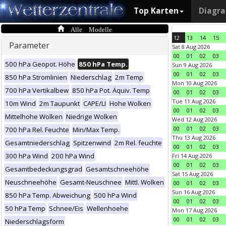
Top Karten
Diagr
Alle Modelle
12
13
14
15
Parameter
Sat 8 Aug 2026
00
01
02
03
500 hPa Geopot. Höhe
850 hPa Temp.
Sun 9 Aug 2026
00
01
02
03
850 hPa Stromlinien
Niederschlag
2m Temp
Mon 10 Aug 2026
700 hPa Vertikalbew
850 hPa Pot. Äquiv. Temp
00
01
02
03
Tue 11 Aug 2026
10m Wind
2m Taupunkt
CAPE/LI
Hohe Wolken
00
01
02
03
Mittelhohe Wolken
Niedrige Wolken
Wed 12 Aug 2026
00
01
02
03
700 hPa Rel. Feuchte
Min/Max Temp.
Thu 13 Aug 2026
Gesamtniederschlag
Spitzenwind
2m Rel. feuchte
00
01
02
03
300 hPa Wind
200 hPa Wind
Fri 14 Aug 2026
00
01
02
03
Gesamtbedeckungsgrad
Gesamtschneehöhe
Sat 15 Aug 2026
Neuschneehöhe
Gesamt-Neuschnee
Mittl. Wolken
00
01
02
03
Sun 16 Aug 2026
850 hPa Temp. Abweichung
500 hPa Wind
00
01
02
03
50 hPa Temp
Schnee/Eis
Wellenhoehe
Mon 17 Aug 2026
00
01
02
03
Niederschlagsform