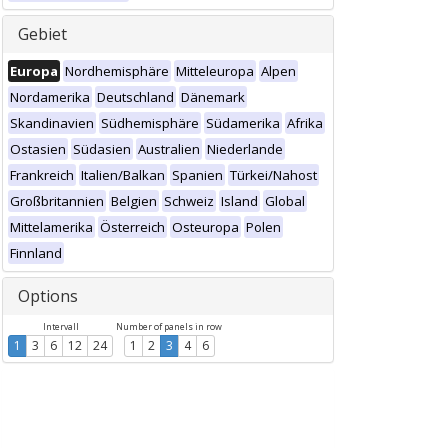
Gebiet
Europa
Nordhemisphäre
Mitteleuropa
Alpen
Nordamerika
Deutschland
Dänemark
Skandinavien
Südhemisphäre
Südamerika
Afrika
Ostasien
Südasien
Australien
Niederlande
Frankreich
Italien/Balkan
Spanien
Türkei/Nahost
Großbritannien
Belgien
Schweiz
Island
Global
Mittelamerika
Österreich
Osteuropa
Polen
Finnland
Options
Intervall
Number of panels in row
1
3
6
12
24
1
2
3
4
6