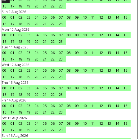
16
17
18
19
20
21
22
23
Sun 9 Aug 2026
00
01
02
03
04
05
06
07
08
09
10
11
12
13
14
15
16
17
18
19
20
21
22
23
Mon 10 Aug 2026
00
01
02
03
04
05
06
07
08
09
10
11
12
13
14
15
16
17
18
19
20
21
22
23
Tue 11 Aug 2026
00
01
02
03
04
05
06
07
08
09
10
11
12
13
14
15
16
17
18
19
20
21
22
23
Wed 12 Aug 2026
00
01
02
03
04
05
06
07
08
09
10
11
12
13
14
15
16
17
18
19
20
21
22
23
Thu 13 Aug 2026
00
01
02
03
04
05
06
07
08
09
10
11
12
13
14
15
16
17
18
19
20
21
22
23
Fri 14 Aug 2026
00
01
02
03
04
05
06
07
08
09
10
11
12
13
14
15
16
17
18
19
20
21
22
23
Sat 15 Aug 2026
00
01
02
03
04
05
06
07
08
09
10
11
12
13
14
15
16
17
18
19
20
21
22
23
Sun 16 Aug 2026