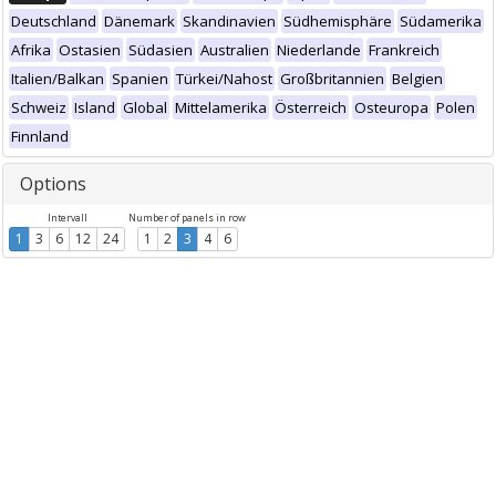
Deutschland
Dänemark
Skandinavien
Südhemisphäre
Südamerika
Afrika
Ostasien
Südasien
Australien
Niederlande
Frankreich
Italien/Balkan
Spanien
Türkei/Nahost
Großbritannien
Belgien
Schweiz
Island
Global
Mittelamerika
Österreich
Osteuropa
Polen
Finnland
Options
Intervall
Number of panels in row
1
3
6
12
24
1
2
3
4
6