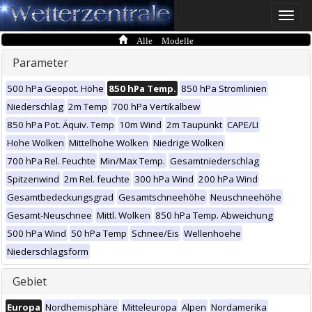
Toggle
naviga
Alle Modelle
Parameter
500 hPa Geopot. Höhe
850 hPa Temp.
850 hPa Stromlinien
Niederschlag
2m Temp
700 hPa Vertikalbew
850 hPa Pot. Äquiv. Temp
10m Wind
2m Taupunkt
CAPE/LI
Hohe Wolken
Mittelhohe Wolken
Niedrige Wolken
700 hPa Rel. Feuchte
Min/Max Temp.
Gesamtniederschlag
Spitzenwind
2m Rel. feuchte
300 hPa Wind
200 hPa Wind
Gesamtbedeckungsgrad
Gesamtschneehöhe
Neuschneehöhe
Gesamt-Neuschnee
Mittl. Wolken
850 hPa Temp. Abweichung
500 hPa Wind
50 hPa Temp
Schnee/Eis
Wellenhoehe
Niederschlagsform
Gebiet
Europa
Nordhemisphäre
Mitteleuropa
Alpen
Nordamerika