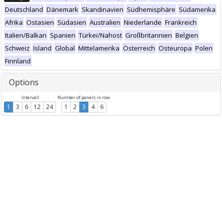
Deutschland
Dänemark
Skandinavien
Südhemisphäre
Südamerika
Afrika
Ostasien
Südasien
Australien
Niederlande
Frankreich
Italien/Balkan
Spanien
Türkei/Nahost
Großbritannien
Belgien
Schweiz
Island
Global
Mittelamerika
Österreich
Osteuropa
Polen
Finnland
Options
Intervall
Number of panels in row
1
3
6
12
24
1
2
3
4
6