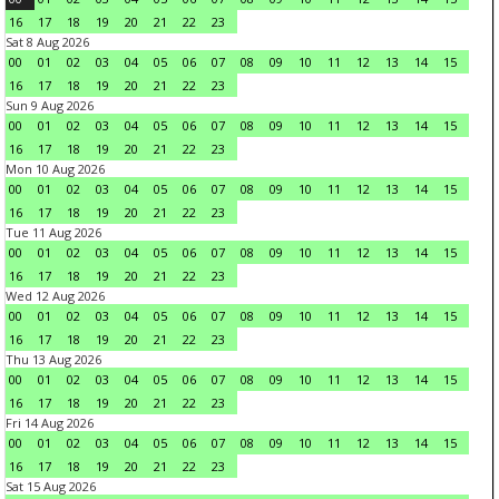
16
17
18
19
20
21
22
23
Sat 8 Aug 2026
00
01
02
03
04
05
06
07
08
09
10
11
12
13
14
15
16
17
18
19
20
21
22
23
Sun 9 Aug 2026
00
01
02
03
04
05
06
07
08
09
10
11
12
13
14
15
16
17
18
19
20
21
22
23
Mon 10 Aug 2026
00
01
02
03
04
05
06
07
08
09
10
11
12
13
14
15
16
17
18
19
20
21
22
23
Tue 11 Aug 2026
00
01
02
03
04
05
06
07
08
09
10
11
12
13
14
15
16
17
18
19
20
21
22
23
Wed 12 Aug 2026
00
01
02
03
04
05
06
07
08
09
10
11
12
13
14
15
16
17
18
19
20
21
22
23
Thu 13 Aug 2026
00
01
02
03
04
05
06
07
08
09
10
11
12
13
14
15
16
17
18
19
20
21
22
23
Fri 14 Aug 2026
00
01
02
03
04
05
06
07
08
09
10
11
12
13
14
15
16
17
18
19
20
21
22
23
Sat 15 Aug 2026