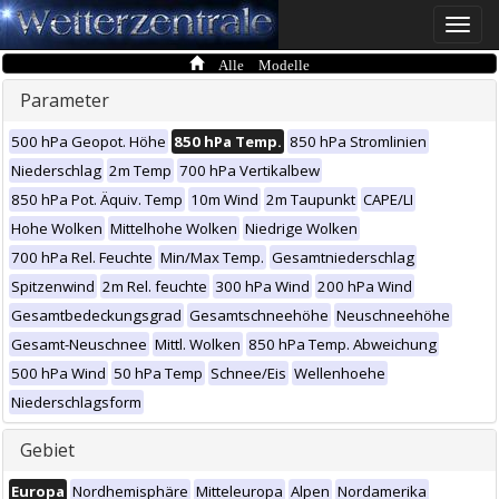
Toggle
naviga
Alle Modelle
Parameter
500 hPa Geopot. Höhe
850 hPa Temp.
850 hPa Stromlinien
Niederschlag
2m Temp
700 hPa Vertikalbew
850 hPa Pot. Äquiv. Temp
10m Wind
2m Taupunkt
CAPE/LI
Hohe Wolken
Mittelhohe Wolken
Niedrige Wolken
700 hPa Rel. Feuchte
Min/Max Temp.
Gesamtniederschlag
Spitzenwind
2m Rel. feuchte
300 hPa Wind
200 hPa Wind
Gesamtbedeckungsgrad
Gesamtschneehöhe
Neuschneehöhe
Gesamt-Neuschnee
Mittl. Wolken
850 hPa Temp. Abweichung
500 hPa Wind
50 hPa Temp
Schnee/Eis
Wellenhoehe
Niederschlagsform
Gebiet
Europa
Nordhemisphäre
Mitteleuropa
Alpen
Nordamerika