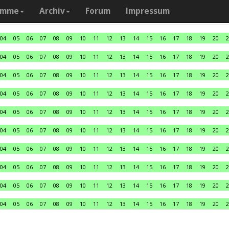
amme
Archiv
Forum
Impressum
04
05
06
07
08
09
10
11
12
13
14
15
16
17
18
19
20
2
04
05
06
07
08
09
10
11
12
13
14
15
16
17
18
19
20
2
04
05
06
07
08
09
10
11
12
13
14
15
16
17
18
19
20
2
04
05
06
07
08
09
10
11
12
13
14
15
16
17
18
19
20
2
04
05
06
07
08
09
10
11
12
13
14
15
16
17
18
19
20
2
04
05
06
07
08
09
10
11
12
13
14
15
16
17
18
19
20
2
04
05
06
07
08
09
10
11
12
13
14
15
16
17
18
19
20
2
04
05
06
07
08
09
10
11
12
13
14
15
16
17
18
19
20
2
04
05
06
07
08
09
10
11
12
13
14
15
16
17
18
19
20
2
04
05
06
07
08
09
10
11
12
13
14
15
16
17
18
19
20
2