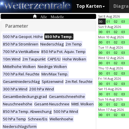
Top Karten
Diagr
Alle Modelle
Sat 8 Aug 2026
00
01
02
03
Parameter
Sun 9 Aug 2026
00
01
02
03
500 hPa Geopot. Höhe
850 hPa Temp.
Mon 10 Aug 2026
00
01
02
03
850 hPa Stromlinien
Niederschlag
2m Temp
Tue 11 Aug 2026
700 hPa Vertikalbew
850 hPa Pot. Äquiv. Temp
00
01
02
03
Wed 12 Aug 2026
10m Wind
2m Taupunkt
CAPE/LI
Hohe Wolken
00
01
02
03
Mittelhohe Wolken
Niedrige Wolken
Thu 13 Aug 2026
00
01
02
03
700 hPa Rel. Feuchte
Min/Max Temp.
Fri 14 Aug 2026
Gesamtniederschlag
Spitzenwind
2m Rel. feuchte
00
01
02
03
300 hPa Wind
200 hPa Wind
Sat 15 Aug 2026
00
01
02
03
Gesamtbedeckungsgrad
Gesamtschneehöhe
Sun 16 Aug 2026
Neuschneehöhe
Gesamt-Neuschnee
Mittl. Wolken
00
01
02
03
Mon 17 Aug 2026
850 hPa Temp. Abweichung
500 hPa Wind
00
01
02
03
50 hPa Temp
Schnee/Eis
Wellenhoehe
Niederschlagsform