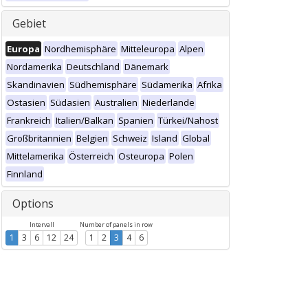
Gebiet
Europa
Nordhemisphäre
Mitteleuropa
Alpen
Nordamerika
Deutschland
Dänemark
Skandinavien
Südhemisphäre
Südamerika
Afrika
Ostasien
Südasien
Australien
Niederlande
Frankreich
Italien/Balkan
Spanien
Türkei/Nahost
Großbritannien
Belgien
Schweiz
Island
Global
Mittelamerika
Österreich
Osteuropa
Polen
Finnland
Options
Intervall
Number of panels in row
1
3
6
12
24
1
2
3
4
6