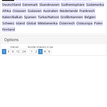
Deutschland
Dänemark
Skandinavien
Südhemisphäre
Südamerika
Afrika
Ostasien
Südasien
Australien
Niederlande
Frankreich
Italien/Balkan
Spanien
Türkei/Nahost
Großbritannien
Belgien
Schweiz
Island
Global
Mittelamerika
Österreich
Osteuropa
Polen
Finnland
Options
Intervall
Number of panels in row
1
3
6
12
24
1
2
3
4
6