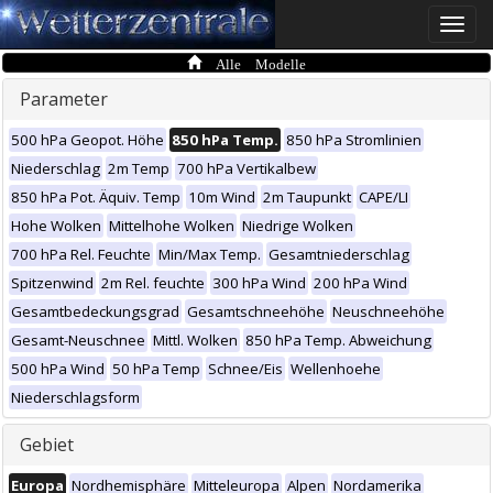
Toggle
naviga
Alle Modelle
Parameter
500 hPa Geopot. Höhe
850 hPa Temp.
850 hPa Stromlinien
Niederschlag
2m Temp
700 hPa Vertikalbew
850 hPa Pot. Äquiv. Temp
10m Wind
2m Taupunkt
CAPE/LI
Hohe Wolken
Mittelhohe Wolken
Niedrige Wolken
700 hPa Rel. Feuchte
Min/Max Temp.
Gesamtniederschlag
Spitzenwind
2m Rel. feuchte
300 hPa Wind
200 hPa Wind
Gesamtbedeckungsgrad
Gesamtschneehöhe
Neuschneehöhe
Gesamt-Neuschnee
Mittl. Wolken
850 hPa Temp. Abweichung
500 hPa Wind
50 hPa Temp
Schnee/Eis
Wellenhoehe
Niederschlagsform
Gebiet
Europa
Nordhemisphäre
Mitteleuropa
Alpen
Nordamerika