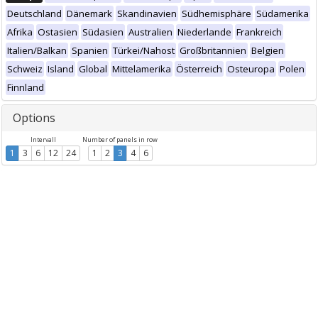
Deutschland
Dänemark
Skandinavien
Südhemisphäre
Südamerika
Afrika
Ostasien
Südasien
Australien
Niederlande
Frankreich
Italien/Balkan
Spanien
Türkei/Nahost
Großbritannien
Belgien
Schweiz
Island
Global
Mittelamerika
Österreich
Osteuropa
Polen
Finnland
Options
Intervall
Number of panels in row
1
3
6
12
24
1
2
3
4
6