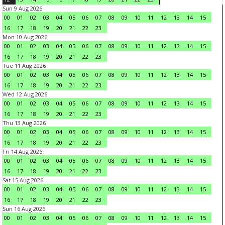
Sun 9 Aug 2026
00
01
02
03
04
05
06
07
08
09
10
11
12
13
14
15
16
17
18
19
20
21
22
23
Mon 10 Aug 2026
00
01
02
03
04
05
06
07
08
09
10
11
12
13
14
15
16
17
18
19
20
21
22
23
Tue 11 Aug 2026
00
01
02
03
04
05
06
07
08
09
10
11
12
13
14
15
16
17
18
19
20
21
22
23
Wed 12 Aug 2026
00
01
02
03
04
05
06
07
08
09
10
11
12
13
14
15
16
17
18
19
20
21
22
23
Thu 13 Aug 2026
00
01
02
03
04
05
06
07
08
09
10
11
12
13
14
15
16
17
18
19
20
21
22
23
Fri 14 Aug 2026
00
01
02
03
04
05
06
07
08
09
10
11
12
13
14
15
16
17
18
19
20
21
22
23
Sat 15 Aug 2026
00
01
02
03
04
05
06
07
08
09
10
11
12
13
14
15
16
17
18
19
20
21
22
23
Sun 16 Aug 2026
00
01
02
03
04
05
06
07
08
09
10
11
12
13
14
15