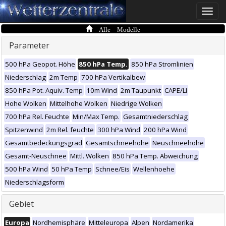
Toggle
naviga
Alle Modelle
Parameter
500 hPa Geopot. Höhe
850 hPa Temp.
850 hPa Stromlinien
Niederschlag
2m Temp
700 hPa Vertikalbew
850 hPa Pot. Äquiv. Temp
10m Wind
2m Taupunkt
CAPE/LI
Hohe Wolken
Mittelhohe Wolken
Niedrige Wolken
700 hPa Rel. Feuchte
Min/Max Temp.
Gesamtniederschlag
Spitzenwind
2m Rel. feuchte
300 hPa Wind
200 hPa Wind
Gesamtbedeckungsgrad
Gesamtschneehöhe
Neuschneehöhe
Gesamt-Neuschnee
Mittl. Wolken
850 hPa Temp. Abweichung
500 hPa Wind
50 hPa Temp
Schnee/Eis
Wellenhoehe
Niederschlagsform
Gebiet
Europa
Nordhemisphäre
Mitteleuropa
Alpen
Nordamerika