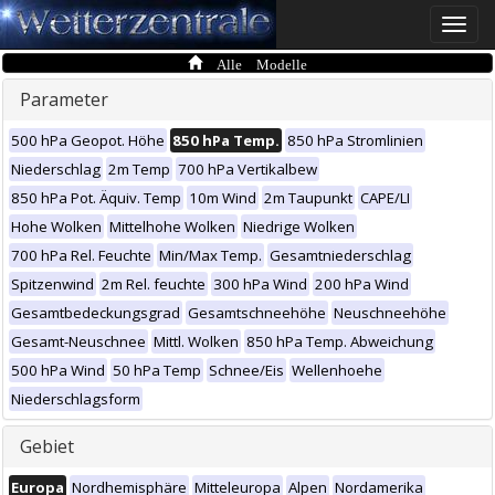
Toggle
naviga
Alle Modelle
Parameter
500 hPa Geopot. Höhe
850 hPa Temp.
850 hPa Stromlinien
Niederschlag
2m Temp
700 hPa Vertikalbew
850 hPa Pot. Äquiv. Temp
10m Wind
2m Taupunkt
CAPE/LI
Hohe Wolken
Mittelhohe Wolken
Niedrige Wolken
700 hPa Rel. Feuchte
Min/Max Temp.
Gesamtniederschlag
Spitzenwind
2m Rel. feuchte
300 hPa Wind
200 hPa Wind
Gesamtbedeckungsgrad
Gesamtschneehöhe
Neuschneehöhe
Gesamt-Neuschnee
Mittl. Wolken
850 hPa Temp. Abweichung
500 hPa Wind
50 hPa Temp
Schnee/Eis
Wellenhoehe
Niederschlagsform
Gebiet
Europa
Nordhemisphäre
Mitteleuropa
Alpen
Nordamerika