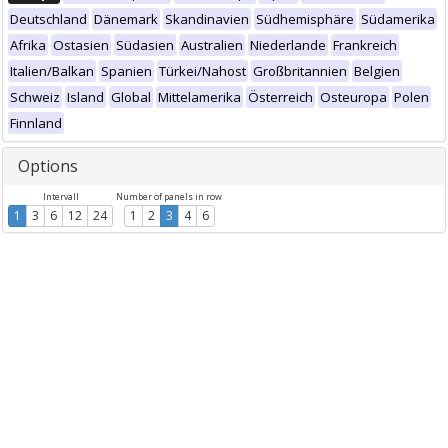
Deutschland
Dänemark
Skandinavien
Südhemisphäre
Südamerika
Afrika
Ostasien
Südasien
Australien
Niederlande
Frankreich
Italien/Balkan
Spanien
Türkei/Nahost
Großbritannien
Belgien
Schweiz
Island
Global
Mittelamerika
Österreich
Osteuropa
Polen
Finnland
Options
Intervall
Number of panels in row
1
3
6
12
24
1
2
3
4
6