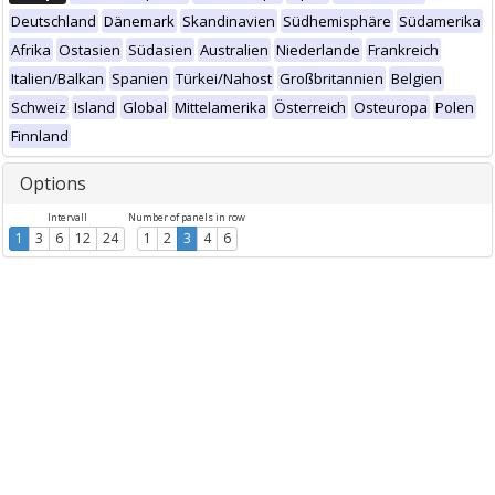
Deutschland
Dänemark
Skandinavien
Südhemisphäre
Südamerika
Afrika
Ostasien
Südasien
Australien
Niederlande
Frankreich
Italien/Balkan
Spanien
Türkei/Nahost
Großbritannien
Belgien
Schweiz
Island
Global
Mittelamerika
Österreich
Osteuropa
Polen
Finnland
Options
Intervall
Number of panels in row
1
3
6
12
24
1
2
3
4
6