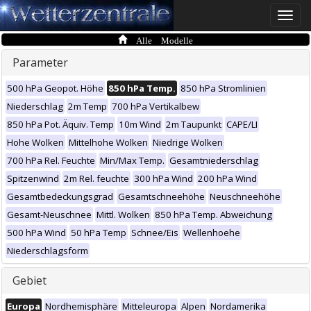
Toggle
naviga
Alle Modelle
Parameter
500 hPa Geopot. Höhe
850 hPa Temp.
850 hPa Stromlinien
Niederschlag
2m Temp
700 hPa Vertikalbew
850 hPa Pot. Äquiv. Temp
10m Wind
2m Taupunkt
CAPE/LI
Hohe Wolken
Mittelhohe Wolken
Niedrige Wolken
700 hPa Rel. Feuchte
Min/Max Temp.
Gesamtniederschlag
Spitzenwind
2m Rel. feuchte
300 hPa Wind
200 hPa Wind
Gesamtbedeckungsgrad
Gesamtschneehöhe
Neuschneehöhe
Gesamt-Neuschnee
Mittl. Wolken
850 hPa Temp. Abweichung
500 hPa Wind
50 hPa Temp
Schnee/Eis
Wellenhoehe
Niederschlagsform
Gebiet
Europa
Nordhemisphäre
Mitteleuropa
Alpen
Nordamerika