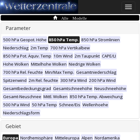
Toggle
naviga
Alle Modelle
Parameter
500 hPa Geopot. Höhe
850 hPa Temp.
850 hPa Stromlinien
Niederschlag
2m Temp
700 hPa Vertikalbew
850 hPa Pot. Äquiv. Temp
10m Wind
2m Taupunkt
CAPE/LI
Hohe Wolken
Mittelhohe Wolken
Niedrige Wolken
700 hPa Rel. Feuchte
Min/Max Temp.
Gesamtniederschlag
Spitzenwind
2m Rel. feuchte
300 hPa Wind
200 hPa Wind
Gesamtbedeckungsgrad
Gesamtschneehöhe
Neuschneehöhe
Gesamt-Neuschnee
Mittl. Wolken
850 hPa Temp. Abweichung
500 hPa Wind
50 hPa Temp
Schnee/Eis
Wellenhoehe
Niederschlagsform
Gebiet
Europa
Nordhemisphäre
Mitteleuropa
Alpen
Nordamerika