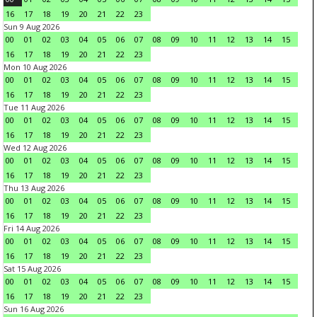
16
17
18
19
20
21
22
23
Sun 9 Aug 2026
00
01
02
03
04
05
06
07
08
09
10
11
12
13
14
15
16
17
18
19
20
21
22
23
Mon 10 Aug 2026
00
01
02
03
04
05
06
07
08
09
10
11
12
13
14
15
16
17
18
19
20
21
22
23
Tue 11 Aug 2026
00
01
02
03
04
05
06
07
08
09
10
11
12
13
14
15
16
17
18
19
20
21
22
23
Wed 12 Aug 2026
00
01
02
03
04
05
06
07
08
09
10
11
12
13
14
15
16
17
18
19
20
21
22
23
Thu 13 Aug 2026
00
01
02
03
04
05
06
07
08
09
10
11
12
13
14
15
16
17
18
19
20
21
22
23
Fri 14 Aug 2026
00
01
02
03
04
05
06
07
08
09
10
11
12
13
14
15
16
17
18
19
20
21
22
23
Sat 15 Aug 2026
00
01
02
03
04
05
06
07
08
09
10
11
12
13
14
15
16
17
18
19
20
21
22
23
Sun 16 Aug 2026