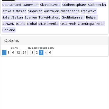
Deutschland
Dänemark
Skandinavien
Südhemisphäre
Südamerika
Afrika
Ostasien
Südasien
Australien
Niederlande
Frankreich
Italien/Balkan
Spanien
Türkei/Nahost
Großbritannien
Belgien
Schweiz
Island
Global
Mittelamerika
Österreich
Osteuropa
Polen
Finnland
Options
Intervall
Number of panels in row
1
3
6
12
24
1
2
3
4
6