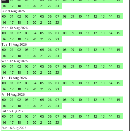
16
17
18
19
20
21
22
23
Sun 9 Aug 2026
00
01
02
03
04
05
06
07
08
09
10
11
12
13
14
15
16
17
18
19
20
21
22
23
Mon 10 Aug 2026
00
01
02
03
04
05
06
07
08
09
10
11
12
13
14
15
16
17
18
19
20
21
22
23
Tue 11 Aug 2026
00
01
02
03
04
05
06
07
08
09
10
11
12
13
14
15
16
17
18
19
20
21
22
23
Wed 12 Aug 2026
00
01
02
03
04
05
06
07
08
09
10
11
12
13
14
15
16
17
18
19
20
21
22
23
Thu 13 Aug 2026
00
01
02
03
04
05
06
07
08
09
10
11
12
13
14
15
16
17
18
19
20
21
22
23
Fri 14 Aug 2026
00
01
02
03
04
05
06
07
08
09
10
11
12
13
14
15
16
17
18
19
20
21
22
23
Sat 15 Aug 2026
00
01
02
03
04
05
06
07
08
09
10
11
12
13
14
15
16
17
18
19
20
21
22
23
Sun 16 Aug 2026