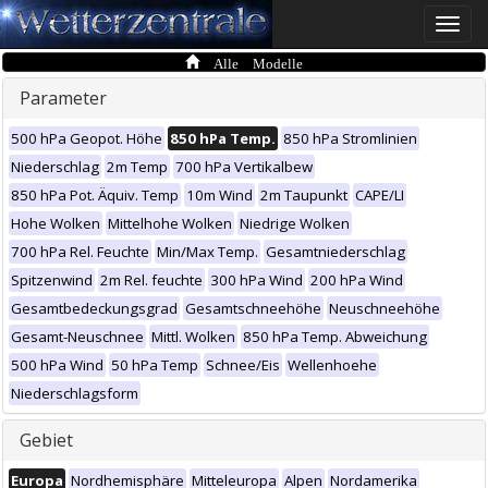
Toggle
naviga
Alle Modelle
Parameter
500 hPa Geopot. Höhe
850 hPa Temp.
850 hPa Stromlinien
Niederschlag
2m Temp
700 hPa Vertikalbew
850 hPa Pot. Äquiv. Temp
10m Wind
2m Taupunkt
CAPE/LI
Hohe Wolken
Mittelhohe Wolken
Niedrige Wolken
700 hPa Rel. Feuchte
Min/Max Temp.
Gesamtniederschlag
Spitzenwind
2m Rel. feuchte
300 hPa Wind
200 hPa Wind
Gesamtbedeckungsgrad
Gesamtschneehöhe
Neuschneehöhe
Gesamt-Neuschnee
Mittl. Wolken
850 hPa Temp. Abweichung
500 hPa Wind
50 hPa Temp
Schnee/Eis
Wellenhoehe
Niederschlagsform
Gebiet
Europa
Nordhemisphäre
Mitteleuropa
Alpen
Nordamerika