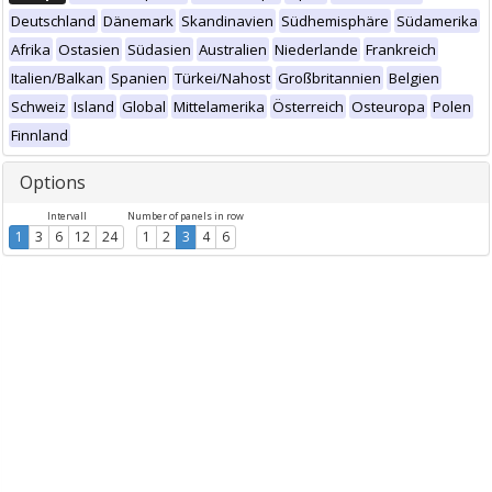
Deutschland
Dänemark
Skandinavien
Südhemisphäre
Südamerika
Afrika
Ostasien
Südasien
Australien
Niederlande
Frankreich
Italien/Balkan
Spanien
Türkei/Nahost
Großbritannien
Belgien
Schweiz
Island
Global
Mittelamerika
Österreich
Osteuropa
Polen
Finnland
Options
Intervall
Number of panels in row
1
3
6
12
24
1
2
3
4
6