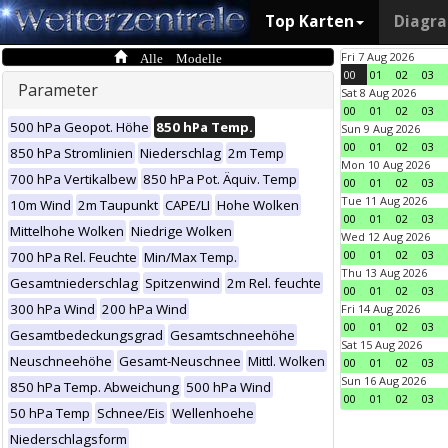
Top Karten
Diagr
Alle Modelle
Fri 7 Aug 2026
00
01
02
03
Parameter
Sat 8 Aug 2026
00
01
02
03
500 hPa Geopot. Höhe
850 hPa Temp.
Sun 9 Aug 2026
00
01
02
03
850 hPa Stromlinien
Niederschlag
2m Temp
Mon 10 Aug 2026
700 hPa Vertikalbew
850 hPa Pot. Äquiv. Temp
00
01
02
03
Tue 11 Aug 2026
10m Wind
2m Taupunkt
CAPE/LI
Hohe Wolken
00
01
02
03
Mittelhohe Wolken
Niedrige Wolken
Wed 12 Aug 2026
00
01
02
03
700 hPa Rel. Feuchte
Min/Max Temp.
Thu 13 Aug 2026
Gesamtniederschlag
Spitzenwind
2m Rel. feuchte
00
01
02
03
300 hPa Wind
200 hPa Wind
Fri 14 Aug 2026
00
01
02
03
Gesamtbedeckungsgrad
Gesamtschneehöhe
Sat 15 Aug 2026
Neuschneehöhe
Gesamt-Neuschnee
Mittl. Wolken
00
01
02
03
Sun 16 Aug 2026
850 hPa Temp. Abweichung
500 hPa Wind
00
01
02
03
50 hPa Temp
Schnee/Eis
Wellenhoehe
Niederschlagsform