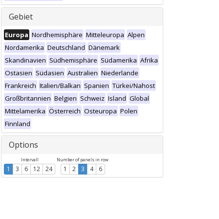
Gebiet
Europa
Nordhemisphäre
Mitteleuropa
Alpen
Nordamerika
Deutschland
Dänemark
Skandinavien
Südhemisphäre
Südamerika
Afrika
Ostasien
Südasien
Australien
Niederlande
Frankreich
Italien/Balkan
Spanien
Türkei/Nahost
Großbritannien
Belgien
Schweiz
Island
Global
Mittelamerika
Österreich
Osteuropa
Polen
Finnland
Options
Intervall
Number of panels in row
1
3
6
12
24
1
2
3
4
6