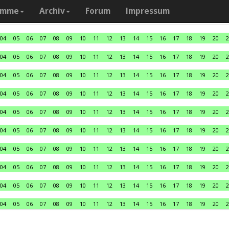
amme
Archiv
Forum
Impressum
04
05
06
07
08
09
10
11
12
13
14
15
16
17
18
19
20
2
04
05
06
07
08
09
10
11
12
13
14
15
16
17
18
19
20
2
04
05
06
07
08
09
10
11
12
13
14
15
16
17
18
19
20
2
04
05
06
07
08
09
10
11
12
13
14
15
16
17
18
19
20
2
04
05
06
07
08
09
10
11
12
13
14
15
16
17
18
19
20
2
04
05
06
07
08
09
10
11
12
13
14
15
16
17
18
19
20
2
04
05
06
07
08
09
10
11
12
13
14
15
16
17
18
19
20
2
04
05
06
07
08
09
10
11
12
13
14
15
16
17
18
19
20
2
04
05
06
07
08
09
10
11
12
13
14
15
16
17
18
19
20
2
04
05
06
07
08
09
10
11
12
13
14
15
16
17
18
19
20
2